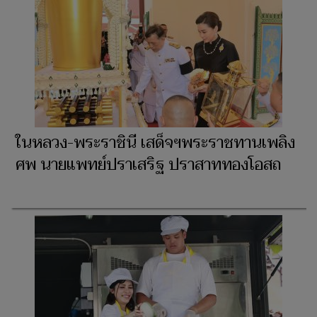
ในหลวง-พระราชินี เสด็จฯพระราชทานเพลิง
ศพ นายแพทย์ปราเสริฐ ปราสาททองโอสถ