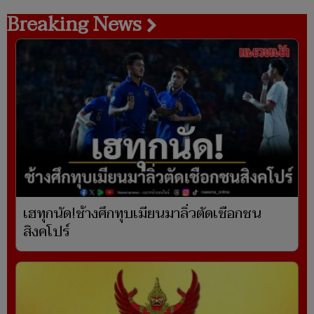
Breaking News
เฮทุกนัด!ช้างศึกทุบเมียนมาลิ่วตัดเชือกชน
สิงคโปร์