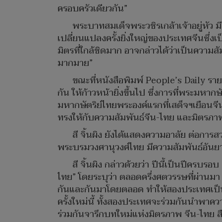
ครอบครัวเดียวกัน”
พระบาทสมเด็จพระวชิรเกล้าเจ้าอยู่หัว ม
เปลี่ยนแปลงครั้งยิ่งใหญ่ของประเทศจีนซึ่งเ
มิตรที่ใกล้ชิดมาก อาจกล่าวได้ว่าเป็นคว
มากมาย”
ขณะที่หนังสือพิมพ์ People’s Daily ราย
กัน ให้ก้าวหน้ายิ่งขึ้นไป ซึ่งการที่พระม
มหากษัตริย์ไทยพระองค์แรกที่เสด็จฯเยือนจีน
ทรงให้กับความสัมพันธ์จีน-ไทย และมิตรภาพอั
สี จิ้นผิง ยังได้แสดงความอาลัย ต่อกา
พระบรมวงศานุวงศ์ไทย มีความสัมพันธ์อันยา
สี จิ้นผิง กล่าวด้วยว่า ปีนี้เป็นปีค
ไทย” โดยระบุว่า ตลอดครึ่งศตวรรษที่ผ่านมา
กันและกันมาโดยตลอด ทำให้สองประเทศเป็นเหมื
ครั้งใหม่นี้ ทั้งสองประเทศจะร่วมกันนำพาคว
ร่วมกันจารึกบทใหม่แห่งมิตรภาพ จีน-ไทย ส