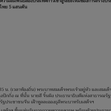
พาความสัมพันธ์สองประเทศก้าวเข้าสู่ระยะใหม่ของการสร้างป
าวไทย 5 แสนตัน
.35 น. (เวลาท้องถิ่น) พระบาทสมเด็จพระเจ้าอยู่หัว และสมเด
กกิ่ง ณ ที่นั้น นายสี จิ้นผิง ประธานาธิบดีแห่งสาธารณร
รัฐประชาชนจีน เฝ้าทูลละอองธุลีพระบาทรับเสด็จฯ
ัว เสด็จฯ ขึ้นแท่นรับการถวายความเคารพ พร้อมด้วยประธา