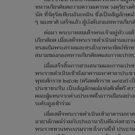
ทหารเกียรติยศถวายความเคารพ วงดุริยางค
นัด ที่จัตุรัสเทียนอันเหมิน ซึ่งเป็นสัญล
ๆ ของชาติ เสร็จแล้ว ผู้บังคับกองทหารเก
ต่อมา พระบาทสมเด็จพระเจ้าอยู่หัว 
เกียรติยศ เมื่อเสด็จพระราชดำเนินผ่านแถวเ
ทรงแย้มพระสรวลและทรงโบกพระหัตถ์ทักทายเ
สนามของกองทหารเกียรติยศและการแปรขบว
เมื่อเสร็จสิ้นการสวนสนามและการแปรขบ
พระราชดำเนินเข้ายังอาคารมหาศาลาประชาชน
พุทธศักราช ๒๕๐๒ (คริสตศักราช ๑๙๕๙) เป็น
ประชาชนจีน เป็นสัญลักษณ์แห่งศักดิ์ศรี ค
คณะผู้แทนจากต่างประเทศในการเยือนอย่างเป
ระดับสูงเข้าร่วม
เมื่อเสด็จพระราชดำเนินเข้าอาคารมหา
ฉายาลักษณ์ร่วมกับประธานาธิบดีแห่งสาธาร
พระราชทานพระบรมราชวโรกาสให้ ประธานาธิ