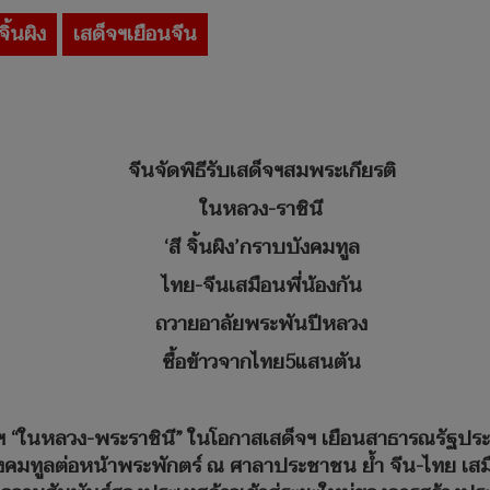
จิ้นผิง
เสด็จฯเยือนจีน
จีนจัดพิธีรับเสด็จฯสมพระเกียรติ
ในหลวง-ราชินี
‘สี จิ้นผิง’กราบบังคมทูล
ไทย-จีนเสมือนพี่น้องกัน
ถวายอาลัยพระพันปีหลวง
ซื้อข้าวจากไทย5แสนตัน
ฯ “ในหลวง-พระราชินี” ในโอกาสเสด็จฯ เยือนสาธารณรัฐประช
บบังคมทูลต่อหน้าพระพักตร์ ณ ศาลาประชาชน ย้ำ จีน-ไทย เส