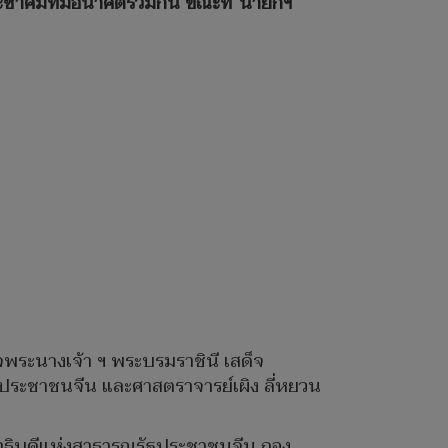
ระชาคมที่มีอนาคตร่วมกัน ขณะที่“นายกฯ
็จพระนางเจ้า ฯ พระบรมราชินี เสด็จ
ัฐประชาชนจีน และศาสตราจารย์เผิง ลี่หยวน
นาธิบดีแห่งสาธารณรัฐประชาชนจีน กอง