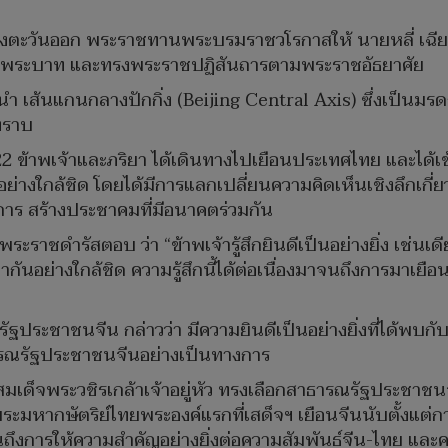
้องตะวันออก พระราชทานพระบรมราชวโรกาสให้ นายหลี่ เฉีย
ุลีพระบาท และทรงพระราชปฏิสันถารตามพระราชอัธยาศัย
แนะนำ เส้นแกนกลางปักกิ่ง (Beijing Central Axis) ซึ่งเป็
ทราบ
022 ข้าพเจ้าและภริยา ได้เดินทางไปเยือนประเทศไทย และได้เข
ย่างใกล้ชิด โดยได้มีการแลกเปลี่ยนความคิดเห็นเชิงลึกเกี
งการ สร้างประชาคมที่มีอนาคตร่วมกัน
ระราชดำรัสตอบ ว่า “ข้าพเจ้ารู้สึกยินดีเป็นอย่างยิ่ง เช่นเดี
นอย่างใกล้ชิด ความรู้สึกนี้ได้ต่อเนื่องมาจนถึงการมาเยือ
ัฐประชาชนจีน กล่าวว่า มีความยินดีเป็นอย่างยิ่งที่ได้พบกับ
ารณรัฐประชาชนจีนอย่างเป็นทางการ
สมเด็จพระวชิรเกล้าเจ้าอยู่หัว ทรงเลือกสาธารณรัฐประชาช
ระมหากษัตริย์ไทยพระองค์แรกที่เสด็จฯ เยือนจีนนับตั้งแต
จนถึงการให้ความสำคัญอย่างยิ่งต่อความสัมพันธ์จีน-ไทย และ