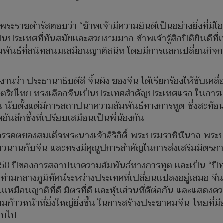
ีพระราชดำรัสตอบว่า “ข้าพเจ้ามีความยินดีเป็นอย่างยิ่งที่มี
ป็นประเทศที่ทันสมัยและสวยงามมาก ข้าพเจ้ารู้สึกปิติยินดีที
ามสัมพันธ์ที่สนิทสนมเสมือนญาติสนิท โดยมีการแลกเปลี่ยน
งานว่า ประธานาธิบดีสี จิ้นผิง ของจีน ได้เรียกร้องให้ขับเค
หากษัตริย์ไทย ทรงเลือกจีนเป็นประเทศสำคัญประเทศแรก ในกา
 นับตั้งแต่มีการสถาปนาความสัมพันธ์ทางการทูต ซึ่งสะท้อนให้
นลึกซึ้งที่เปรียบเสมือนเป็นพี่น้องกัน
รสวรรคตของสมเด็จพระนางเจ้าสิริกิติ์ พระบรมราชินีนาถ พ
วนานกับจีน และทรงมีคุณูปการสำคัญในการส่งเสริมมิตรภาพร
รบรอบ 50 ปีของการสถาปนาความสัมพันธ์ทางการทูต และเป็น “
 ท่ามกลางภูมิทัศน์ระหว่างประเทศที่เปลี่ยนแปลงอยู่เสมอ จ
อนญาติที่ดี มิตรที่ดี และหุ้นส่วนที่ดีต่อกัน และแสดงความม
ามก้าวหน้าที่ยิ่งใหญ่ยิ่งขึ้น ในการสร้างประชาคมจีน-ไทยที่
ืบไป