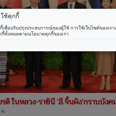
ช้คุกกี้
คุกกี้เพื่อปรับปรุงประสบการณ์ของผู้ใช้ การใช้เว็บไซต์ของเ
กกี้ทั้งหมดตามนโยบายคุกกี้ของเรา
ยรติ ในหลวง-ราชินี ‘สี.จิ้นผิง’กราบบังค
 น.