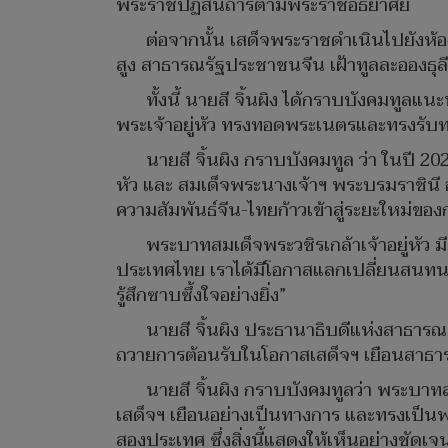
พระราชปฏิสันถารตามพระราชอัธยาศัย
ต่อจากนั้น เสด็จพระราชดำเนินไปยังห
สูง สาธารณรัฐประชาชนจีน เฝ้าทูลละอองธ
ทั้งนี้ นายสี จิ้นผิง ได้กราบบังคมทูล
พระเจ้าอยู่หัว ทรงทอดพระเนตรและทรงรับ
นายสี จิ้นผิง กราบบังคมทูล ว่า ในปี 2
หัว และ สมเด็จพระนางเจ้าฯ พระบรมราชินี อ
ความสัมพันธ์จีน-ไทยก้าวเข้าสู่ระยะใหม่ขอ
พระบาทสมเด็จพระวชิรเกล้าเจ้าอยู่หัว มีพ
ประเทศไทย เราได้มีโอกาสแลกเปลี่ยนสนทนากั
รู้สึกซาบซึ้งใจอย่างยิ่ง”
นายสี จิ้นผิง ประธานาธิบดีแห่งสาธารณร
ถวายการต้อนรับในโอกาสเสด็จฯ เยือนสาธ
นายสี จิ้นผิง กราบบังคมทูลว่า พระบาท
เสด็จฯ เยือนอย่างเป็นทางการ และทรงเป็นพ
สองประเทศ ซึ่งสิ่งนี้แสดงให้เห็นอย่างชัดเ