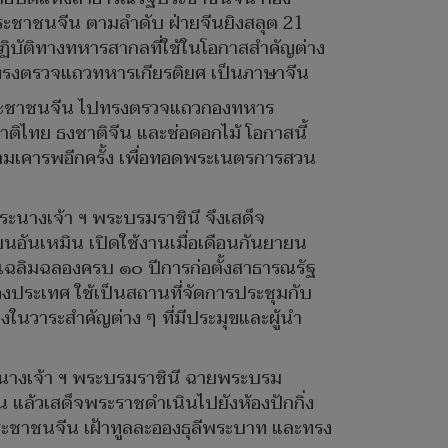
ะชาชนจีน ตามลำดับ ฝ่ายจีนยิงสลุต 21
ปฏิบัติทางทหารสากลที่ใช้ในโอกาสสำคัญต่าง
ปทรงตรวจแถวทหารเกียรติยศ เป็นภาษาจีน
ฐประชาชนจีน ไปทรงตรวจแถวกองทหาร
าติไทย ธงชาติจีน และช่อดอกไม้ โอกาสนี้
ามเคารพอีกครั้ง เพื่อทอดพระเนตรการสวน
ะนางเจ้า ฯ พระบรมราชินี จึงเสด็จ
อันเหมิน เปิดใช้งานเมื่อเดือนกันยายน
อเฉลิมฉลองครบ ๑๐ ปีการก่อตั้งสาธารณรัฐ
องประเทศ ใช้เป็นสถานที่จัดการประชุมกับ
ในวาระสำคัญต่าง ๆ ที่มีประมุขและผู้นำ
นางเจ้า ฯ พระบรมราชินี ฉายพระบรม
แล้วเสด็จพระราชดำเนินไปยังห้องปักกิ่ง
ะชาชนจีน เฝ้าทูลละอองธุลีพระบาท และทรง