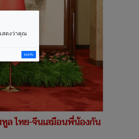
ราแสดงว่าคุณ
ยอมรับ
มทูล ไทย-จีนเสมือนพี่น้องกัน