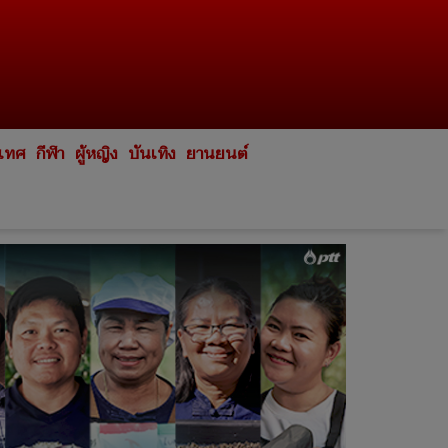
ะเทศ
กีฬา
ผู้หญิง
บันเทิง
ยานยนต์