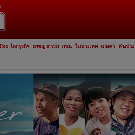
มือง
โลกธุรกิจ
อาชญากรรม
กทม.
ในประเทศ
เกษตร
ต่างปร