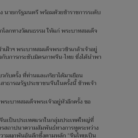
ง นายกรัฐมนตรี พร้อมด้วยข้าราชการระดับ
นมรดกโลกทางวัฒนธรรม ให้แก่ พระบาทสมเด็จ
้าเฝ้าฯ พระบาทสมเด็จพระวชิรเกล้าเจ้าอยู่
่ยวกับการกระชับมิตรภาพจีน-ไทย ซึ่งได้นำพา
ยวกับครั้ง ที่ท่านและภริยาได้มาเยือน
นสาธารณรัฐประชาชนจีนในครั้งนี้ ข้าพเจ้า
พระบาทสมเด็จพระเจ้าอยู่หัวอีกครั้ง ขอ
นจีนเป็นประเทศแรกในกลุ่มประเทศใหญ่ที่
่การสถาปนาความสัมพันธ์ทางการทูตระหว่าง
ความผูกพันอันลึกซึ้งตามหลัก “จีนไทยเป็น