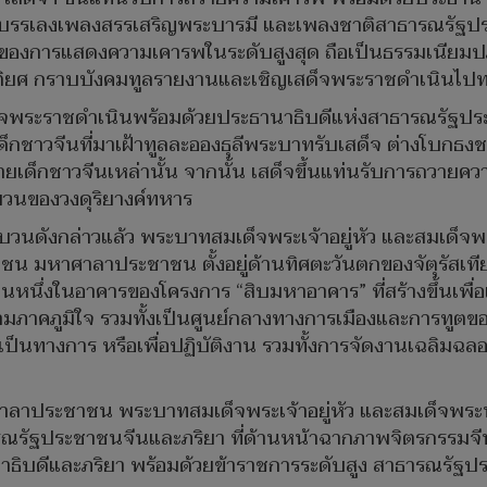
์บรรเลงเพลงสรรเสริญพระบารมี และเพลงชาติสาธารณรัฐปร
ักษณ์ของการแสดงความเคารพในระดับสูงสุด ถือเป็นธรรมเนียม
ียรติยศ กราบบังคมทูลรายงานและเชิญเสด็จพระราชดำเนินไ
เสด็จพระราชดำเนินพร้อมด้วยประธานาธิบดีแห่งสาธารณรั
ด็กชาวจีนที่มาเฝ้าทูลละอองธุลีพระบาทรับเสด็จ ต่างโบกธงช
ด็กชาวจีนเหล่านั้น จากนั้น เสด็จขึ้นแท่นรับการถวายคว
นของวงดุริยางค์ทหาร
วนดังกล่าวแล้ว พระบาทสมเด็จพระเจ้าอยู่หัว และสมเด็จพร
 มหาศาลาประชาชน ตั้งอยู่ด้านทิศตะวันตกของจัตุรัสเทียน
หนึ่งในอาคารของโครงการ “สิบมหาอาคาร” ที่สร้างขึ้นเพื่
วามภาคภูมิใจ รวมทั้งเป็นศูนย์กลางทางการเมืองและการทูตข
็นทางการ หรือเพื่อปฏิบัติงาน รวมทั้งการจัดงานเฉลิมฉลอง
ศาลาประชาชน พระบาทสมเด็จพระเจ้าอยู่หัว และสมเด็จพระ
ณรัฐประชาชนจีนและภริยา ที่ด้านหน้าฉากภาพจิตรกรรมจีน 
บดีและภริยา พร้อมด้วยข้าราชการระดับสูง สาธารณรัฐปร