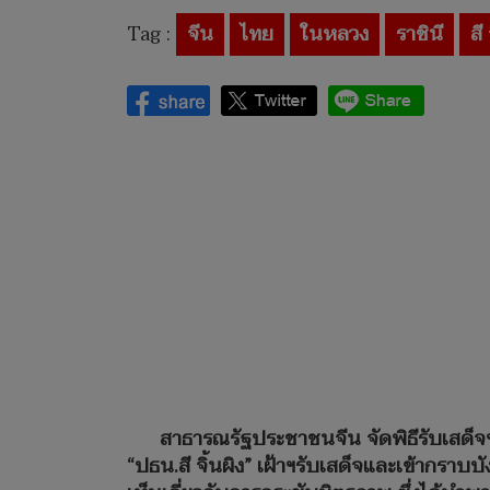
Tag :
จีน
ไทย
ในหลวง
ราชินี
สี 
สาธารณรัฐประชาชนจีน จัดพิธีรับเสด็จ
“ปธน.สี จิ้นผิง” เฝ้าฯรับเสด็จและเข้ากรา