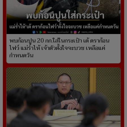
พบก้อนปูน 20 กก.ใส่ในกระเป๋า เต้ ดราก้อน
ไฟว์ แม่ร่ำไห้ เจ้าตัวตั้งใจจะบวช เหลือแค่
กำหนดวัน