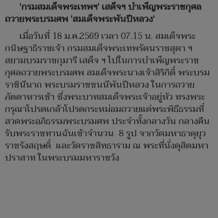
'กรมสมเด็จพระเทพฯ' เสด็จฯ บำเพ็ญพระราชกุศล
ถวายพระบรมศพ 'สมเด็จพระพันปีหลวง'
เมื่อวันที่ 18 ม.ค.2569 เวลา 07.15 น. สมเด็จพระ
กนิษฐาธิราชเจ้า กรมสมเด็จพระเทพรัตนราชสุดา ฯ
สยามบรมราชกุมารี เสด็จ ฯ ไปในการบำเพ็ญพระราช
กุศลถวายพระบรมศพ สมเด็จพระนางเจ้าสิริกิติ์ พระบรม
ราชินีนาถ พระบรมราชชนนีพันปีหลวง ในการถวาย
ภัตตาหารเช้า ซึ่งพระบาทสมเด็จพระเจ้าอยู่หัว ทรงพระ
กรุณาโปรดเกล้าโปรดกระหม่อมถวายแด่พระพิธีธรรมที่
สวดพระอภิธรรมพระบรมศพ ประจำทั้งกลางวัน กลางคืน
รับพระราชทานฉันเช้าจำนวน 8 รูป จากวัดมหาธาตุยุว
ราชรังสฤษดิ์ และวัดราชสิทธาราม ณ พระที่นั่งดุสิตมหา
ปราสาท ในพระบรมมหาราชวัง