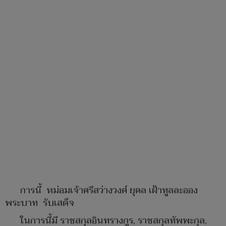
การนี้ หม่อมเจ้าศรีสว่างวงศ์ ยุคล เฝ้าทูลละออง
พระบาท รับเสด็จ
ในการนี้มี ราชสกุลอินทรางกูร, ราชสกุลทัพพะกุล,