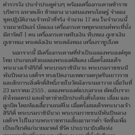
ตำรวจวัง ประจำประตูต่างๆ พร้อมเครื่องกระดาษข้าราช
บริพาร มหาดเล็ก ข้าหลวง นางสนองพระโอษฐ์ จำลอง
ชุดปฏิบัติงานเจ้าหน้าที่จริง จำนวน 17 คน ในจำนวนนี้
รวมนายปิแอร์ บัลแมง เครื่องกระดาษชุดรถยนต์พระที่นั่ง
มีสารัตถี 1 คน เครื่องกระดาษหีบเงิน หีบทอง ภูเขาเงิน
ภูเขาทอง พระคลังเงิน พระคลังทอง เครื่องราชูปโภค
นอกจากนี้ มีเครื่องกระดาษที่ทำเป็นฉลองพระองค์ชุด
ไทย ประกอบด้วยฉลองพระองค์สีแดง เมื่อครั้งสมเด็จ
พระนางเจ้าสิริกิติ์ พระบรมราชินีนาถ พระบรมราชชนนี
พันปีหลวง เสด็จฯ ทรงเปิดงานเทศกาลตรุษจีนเยาวราช
และสักการะสิ่งศักดิ์สิทธิ์ภายในวัดมังกรกมลาวาส เมื่อวันที่
23 มกราคม 2555 , ฉลองพระองค์แบบสากล ตัดเย็บจาก
ผ้าไหมเครป และผ้าตาข่ายปักประดับดิ้นโลหะ เลื่อม และ
ลูกปัด โดยห้องเสื้อวาเลนติโน เมื่อครั้งสมเด็จพระนางเจ้า
สิริกิติ์ พระบรมราชินีนาถ พระบรมราชชนนีพันปีหลวง
เสด็จฯ ไปในงานพระราชทานเลี้ยงอาหารค่ำ จัดขึ้นเพื่อ
เป็นเกียรติแก่นายฌาคส์ ชีรัค ประธานาธิบดีแห่ง