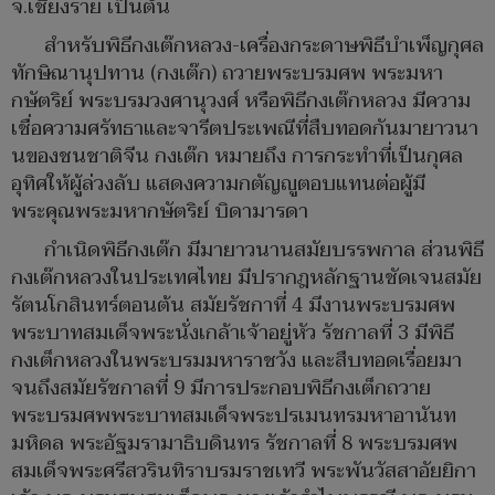
จ.เชียงราย เป็นต้น
สำหรับพิธีกงเต๊กหลวง-เครื่องกระดาษพิธีบำเพ็ญกุศล
ทักษิณานุปทาน (กงเต๊ก) ถวายพระบรมศพ พระมหา
กษัตริย์ พระบรมวงศานุวงศ์ หรือพิธีกงเต๊กหลวง มีความ
เชื่อความศรัทธาและจารีตประเพณีที่สืบทอดกันมายาวนา
นของชนชาติจีน กงเต๊ก หมายถึง การกระทำที่เป็นกุศล
อุทิศให้ผู้ล่วงลับ แสดงความกตัญญูตอบแทนต่อผู้มี
พระคุณพระมหากษัตริย์ บิดามารดา
กำเนิดพิธีกงเต๊ก มีมายาวนานสมัยบรรพกาล ส่วนพิธี
กงเต๊กหลวงในประเทศไทย มีปรากฎหลักฐานชัดเจนสมัย
รัตนโกสินทร์ตอนต้น สมัยรัชกาที่ 4 มีงานพระบรมศพ
พระบาทสมเด็จพระนั่งเกล้าเจ้าอยู่หัว รัชกาลที่ 3 มีพิธี
กงเต็กหลวงในพระบรมมหาราชวัง และสืบทอดเรื่อยมา
จนถึงสมัยรัชกาลที่ 9 มีการประกอบพิธีกงเต็กถวาย
พระบรมศพพระบาทสมเด็จพระปรเมนทรมหาอานันท
มหิดล พระอัฐมรามาธิบดินทร รัชกาลที่ 8 พระบรมศพ
สมเด็จพระศรีสวรินทิราบรมราชเทวี พระพันวัสสาอัยยิกา