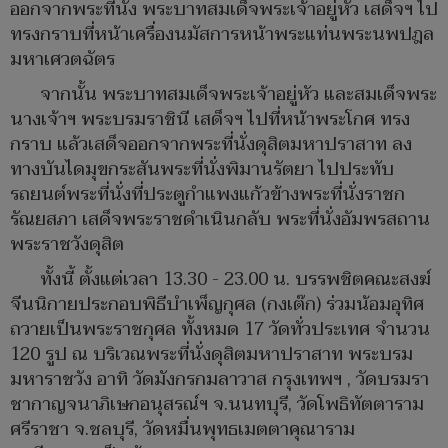
ออกจากพระที่นั่ง พระบาทสมเด็จพระเจ้าอยู่หัว เสด็จฯ ไป
ทรงกราบที่หน้าเครื่องนมัสการหน้าพระแท่นพระนพปฎล
มหาเศวตฉัตร
จากนั้น พระบาทสมเด็จพระเจ้าอยู่หัว และสมเด็จพระ
นางเจ้าฯ พระบรมราชินี เสด็จฯ ไปที่หน้าพระโกศ ทรง
กราบ แล้วเสด็จออกจากพระที่นั่งดุสิตมหาปราสาท ลง
ทางบันไดมุขกระสันพระที่นั่งพิมานรัตยา ไปประทับ
รถยนต์พระที่นั่งที่ประตูกำแพงแก้วข้างพระที่นั่งราชก
รัณยสภา เสด็จพระราชดำเนินกลับ พระที่นั่งอัมพรสถาน
พระราชวังดุสิต
ทั้งนี้ ตั้งแต่เวลา 13.30 - 23.00 น. บรรพชิตคณะสงฆ์
จีนนิกายประกอบพิธีบำเพ็ญกุศล (กงเต๊ก) ร่วมน้อมอุทิศ
ถวายเป็นพระราชกุศล ทั้งหมด 17 วัดทั่วประเทศ จำนวน
120 รูป ณ บริเวณพระที่นั่งดุสิตมหาปราสาท พระบรม
มหาราชวัง อาทิ วัดมังกรกมลาวาส กรุงเทพฯ , วัดบรมรา
ชากาญจนาภิเษกอนุสรณ์ฯ จ.นนทบุรี, วัดโพธิทัตตาราม
ศรีราชา จ.ชลบุรี, วัดหมื่นพุทธเมตตาคุณาราม