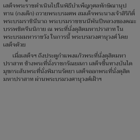
เสด็จพระราชดำเนินไปในพิธีบำเพ็ญกุศลทักษิณานุป
ทาน (กงเต๊ก) ถวายพระบรมศพ สมเด็จพระนางเจ้าสิริกิติ์
พระบรมราชินีนาถ พระบรมราชชนนีพันปีหลวงของคณะ
บรรพชิตจีนนิกาย ณ พระที่นั่งดุสิตมหาปราสาท ใน
พระบรมมหาราชวัง ในการนี้ พระบรมวงศานุวงศ์ โดย
เสด็จด้วย
เมื่อเสด็จฯ ถึงประตูกำแพงแก้วพระที่นั่งดุสิตมหา
ปราสาท ข้างพระที่นั่งราชกรัณยสภา เสด็จขึ้นทางบันได
มุขกระสันพระที่นั่งพิมานรัตยา เสด็จออกพระที่นั่งดุสิต
มหาปราสาท ผ่านพระบรมวงศานุวงศ์เฝ้าฯ