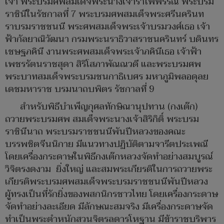
เจ้า พระบรมศพสมเด็จพระนางเจ้ารำไพพรรณี พระบรม
ราชินีในรัชกาลที่ 7 พระบรมศพสมเด็จพระศรีนครินท
ราบรมราชชนนี พระศพสมเด็จพระเจ้าบรมวงศ์เธอ เจ้า
ฟ้ากัลยาณิวัฒนา กรมพระนราธิวาสราชนครินทร์ บดินทร
เชษฐภคินี งานพระศพสมเด็จพระเจ้าภคินีเธอ เจ้าฟ้า
เพชรรัตนราชสุดา สิริโสภาพัณณวดี และพระบรมศพ
พระบาทสมเด็จพระบรมชนกาธิเบศร มหาภูมิพลอดุลย
เดชมหาราช บรมนาถบพิตร รัชกาลที่ 9
สำหรับพิธีบำเพ็ญกุศลทักษิณานุปทาน (กงเต๊ก)
ถวายพระบรมศพ สมเด็จพระนางเจ้าสิริกิติ์ พระบรม
ราชินีนาถ พระบรมราชชนนีพันปีหลวงของคณะ
บรรพชิตจีนนิกาย มีแนวทางปฏิบัติตามจารีตประเพณี
โดยเครื่องกระดาษในพิธีกงเต๊กหลวงจัดทำอย่างสมบูรณ์
วิจิตรงดงาม ยิ่งใหญ่ และสมพระเกียรติในการถวายพระ
เกียรติพระบรมศพสมเด็จพระบรมราชชนนีพันปีหลวง
ผู้ทรงเป็นที่รักยิ่งของพสกนิกรชาวไทย โดยเครื่องกระดาษ
จัดทำอย่างละเอียด มีลักษณะสมจริง มีเครื่องกระดาษจัด
ทำเป็นพระตำหนักสวนจิตรลดารโหฐาน มีข้าราชบริพาร