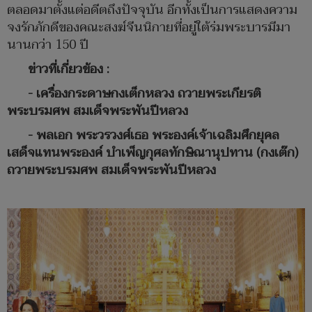
ตลอดมาตั้งแต่อดีตถึงปัจจุบัน อีกทั้งเป็นการแสดงความ
จงรักภักดีของคณะสงฆ์จีนนิกายที่อยู่ใต้ร่มพระบารมีมา
นานกว่า 150 ปี
ข่าวที่เกี่ยวข้อง :
-
เครื่องกระดาษกงเต็กหลวง ถวายพระเกียรติ
พระบรมศพ สมเด็จพระพันปีหลวง
-
พลเอก พระวรวงศ์เธอ พระองค์เจ้าเฉลิมศึกยุคล
เสด็จแทนพระองค์ บำเพ็ญกุศลทักษิณานุปทาน (กงเต๊ก)
ถวายพระบรมศพ สมเด็จพระพันปีหลวง