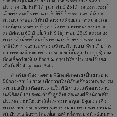
สาธารณรัฐฝรั่งเศส และภริยา ณ พระที่นั่งจักรีมหา
ปราสาท เมื่อวันที่ 17 กุมภาพันธ์ 2549 , ฉลองพระองค์
เมื่อครั้ง สมเด็จพระนางเจ้าสิริกิติ์ พระบรมราชินีนาถ
พระบรมราชชนนีพันปีหลวง เสด็จออกมหาสมาคม ณ
สีหบัญชร พระราชวังดุสิต ในพระราชพิธีฉลองสิริราช
สมบัติครบ 60 ปี เมื่อวันที่ 9 มิถุนายน 2549 และฉลอง
พระองค์ เมื่อครั้งสมเด็จพระนางเจ้าสิริกิติ์ พระบรม
ราชินีนาถ พระบรมราชชนนีพันปีหลวง เสด็จฯ เป็นการ
ส่วนพระองค์ ทอดพระเนตรอาภรณ์ชั้นสูง (โอตกูตูร์) ของ
ห้องเสื้อคริสเตียน ดิออร์ ณ กรุงปารีส ประเทศฝรั่งเศส
เมื่อวันที่ 24 ตุลาคม 2545
สำหรับเครื่องกระดาษพิธีกงเต๊กหลวง เป็นงานช่าง
ฝีมือกระดาษโบราณ เพื่อถวายในพิธีกงเต๊กถวายพระบรม
ศพ แบ่งเป็นเครื่องกระดาษในพิธีเผาและเครื่องกระดาษ
ในพิธีสงฆ์ โดยระดมกำลังลูกศิษย์คณะสงฆ์จีนนิกายทั่ว
ประเทศ ร่วมน้อมสำนึกในพระมหากรุณาธิคุณ สมเด็จ
พระนางเจ้าสิริกิติ์ พระบรมราชินีนาถ พระบรมราชชนนี
พันปีหลวง ซึ่งชาวไทยเชื้อสายจีนพึ่งพระบรมโพธิสมภาร