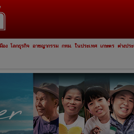
มือง
โลกธุรกิจ
อาชญากรรม
กทม.
ในประเทศ
เกษตร
ต่างปร