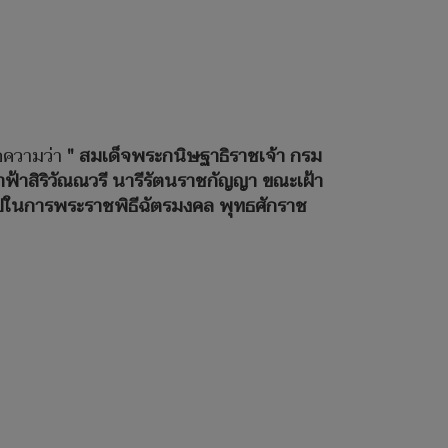
อความว่า
" สมเด็จพระกนิษฐาธิราชเจ้า กรม
ฟ้าสิริวัณณวรี นารีรัตนราชกัญญา ขณะเฝ้า
ไปในการพระราชพิธีฉัตรมงคล พุทธศักราช