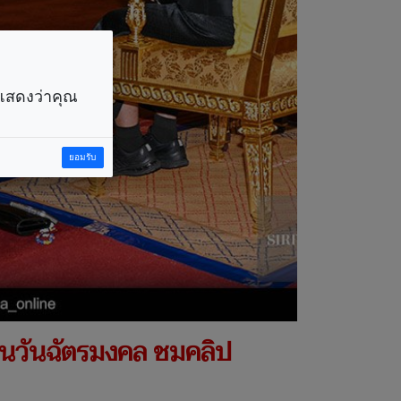
ราแสดงว่าคุณ
ยอมรับ
 ในวันฉัตรมงคล ชมคลิป