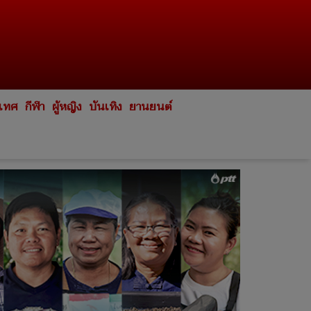
ะเทศ
กีฬา
ผู้หญิง
บันเทิง
ยานยนต์