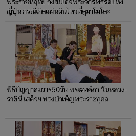
พระราชหฤทัย ถึงสมเด็จพระจักรพรรดิแห่ง
ญี่ปุ่น กรณีเกิดแผ่นดินไหวที่คูมาโมโตะ
พิธีปัญญาสมวาร50วัน พระองค์ภา ‘ในหลวง-
ราชินี’เสด็จฯ ทรงบำเพ็ญพระราชกุศล