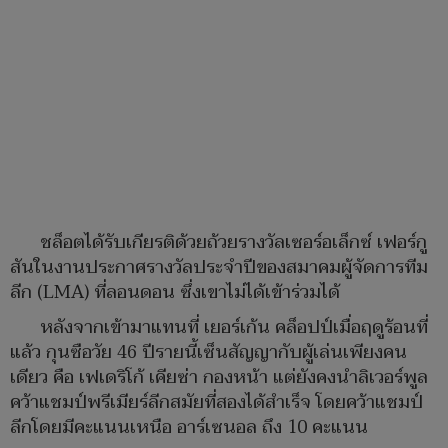
ชล็อตได้รับเกียรติด้วยถ้วยรางวัลเซอร์อเล็กซ์ เฟอร์กู
สันในงานประกาศรางวัลประจำปีของสมาคมผู้จัดการทีม
ลีก (LMA) ที่ลอนดอน ซึ่งเขาไม่ได้เข้าร่วมได้
หลังจากเข้ามาแทนที่ เยอร์เก้น คล็อปป์เมื่อฤดูร้อนที่
แล้ว กุนซือวัย 46 ปีรายนี้เซ็นสัญญากับผู้เล่นเพียงคน
เดียว คือ เฟเดริโก้ เคียซ่า กองหน้า แต่ยังคงนำลิเวอร์พูล
คว้าแชมป์พรีเมียร์ลีกสมัยที่สองได้สำเร็จ โดยคว้าแชมป์
ลีกโดยมีคะแนนเหนือ อาร์เซนอล ถึง 10 คะแนน