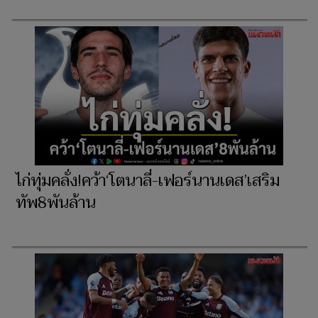
ไก่ทุ่มคลั่ง!คว้า‘โตนาลี่-เฟอร์นานเดส’เสริม
ทัพ8พันล้าน