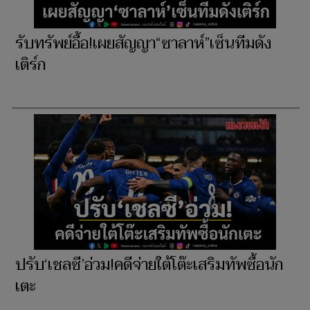
รับทรัพย์อื้อ!เผยสัญญา“ซาลาห์”เซ็นทีมดัง
เติร์ก
ปรับ‘เชลซี’อ่วม!คดีจ่ายใต้โต๊ะเสริมทัพซื้อนัก
เตะ