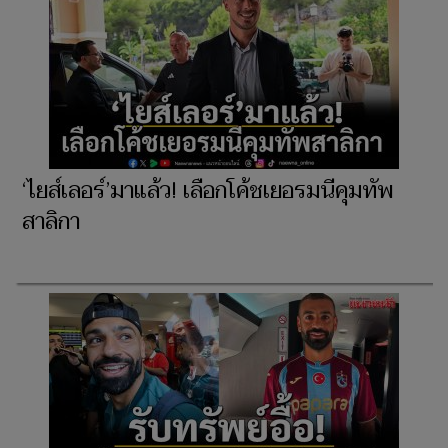
‘ไยส์เลอร์’มาแล้ว! เลือกโค้ชเยอรมนีคุมทัพ
สาลิกา