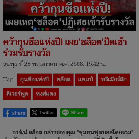
คว้ากุนซือแห่งปี! เผย‘ชล็อต’ปัดเข้า
ร่วมรับรางวัล
วันพุธ ที่ 28 พฤษภาคม พ.ศ. 2568, 15.42 น.
Tag :
กุนซือแห่งปี
ชล็อต
แชมป์
พรีเมียร์ลีก
ลิเวอร์พูล
หงส์แดง
อาร์เน่ สล็อต กล่าวขอบคุณ "ชุมชนฟุตบอลโดยรวม"