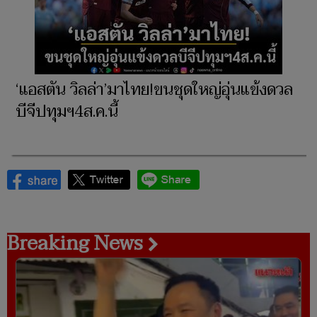
‘แอสตัน วิลล่า’มาไทย!ขนชุดใหญ่อุ่นแข้งดวล
บีจีปทุมฯ4ส.ค.นี้
Breaking News