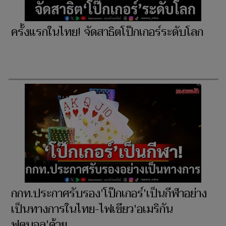
ครั้งแรกในไทย! จัดสาธิตโป๊กเกอร์ระดับโลก
กกท.ประกาศรับรอง'โป๊กเกอร์'เป็นกีฬาอย่าง
เป็นทางการในไทย-ไฟเขียว'อเมริกัน
ฟุตบอล'ด้วย