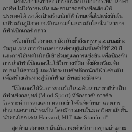
“สิ่งที่เรากำลังทำคือ การยกระดับโป๊กเกอร์ให้เป็นกีฬา
อาชีพ ไม่ใช่การพนัน และสามารถสร้างชื่อเสียงให้
ประเทศได้ เราตั้งเป้าสร้างนักกีฬาไทยเพื่อไปแข่งขันใน
เวทีระดับภูมิภาค เอเชียนเกมส์ และระดับโลกใน“นายกฯ
กีฬาโป๊กเกอร์ กล่าว
พร้อมกันนี้ สมาคมฯ ยังเน้นย้ำถึงการวางระบบอย่าง
รัดกุม เช่น การกำหนดเกณฑ์อายุผู้เล่นขั้นต่ำไว้ที่ 20 ปี
และการใช้เทคโนโลยีเข้าช่วยดูแลการแข่งขัน เพื่อป้องกัน
การนำกีฬาโป๊กเกอร์ไปใช้ในทางที่ผิด ทั้งยังเตรียมจัด
อบรม ให้ความรู้ และเปิดระบบคัดเลือกนักกีฬาไต่ระดับ
เพื่อสร้างเส้นทางสู่นักกีฬาอาชีพอย่างชัดเจน
”โป๊กเกอร์ได้รับการยอมรับในระดับนานาชาติว่าเป็น
กีฬาเชิงกลยุทธ์ (Mind Sport) ที่ต้องอาศัยการคิด
วิเคราะห์ การวางแผน ความเข้าใจในจิตวิทยา และการ
คำนวณความน่าจะเป็น โดยมีการสอนในมหาวิทยาลัยชั้น
นำของโลก เช่น Harvard, MIT และ Stanford“
สุดท้าย สมาคมฯ ยืนยันว่าจะดำเนินการทุกอย่างภาย