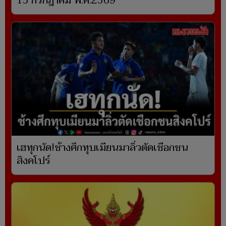
15 กรกฎาคม พ.ศ.2569
เฮทุกนัด!ช้างศึกทุบเมียนมาลิ่วตัดเชือกชน
สิงคโปร์