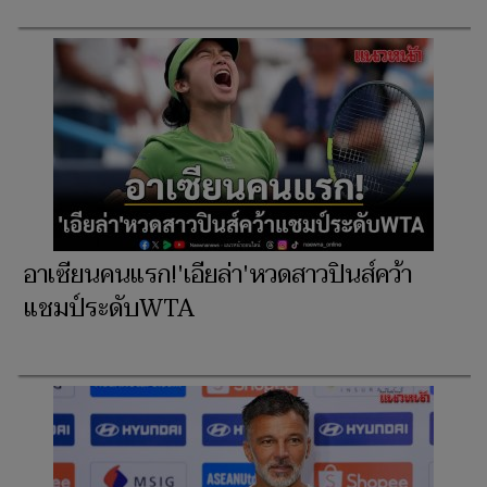
อาเซียนคนแรก!'เอียล่า'หวดสาวปินส์คว้า
แชมป์ระดับWTA