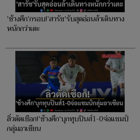
'ช้างศึก'กรอบ!'สารัช'รับสุดอ่อนล้าเดินทาง
หนักกว่าเตะ
ลิ่วตัดเชือก!'ช้างศึก'บุกทุบปินส์1-0จ่อแชมป์
กลุ่มอาเซียน