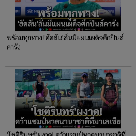
พร้อมทุกทาง!'ฮัดสัน'ลั่นมีแผนเผด็จศึกปินส์
คารัง
'โชติรินทร์'ผงาด! คว้าแชมป์หวดนานาชาติที่