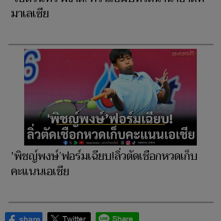
มาเลเซีย
'พิชญ์พงษ์’ฟอร์มเฉียบ!ลิ่วตัดเชือกหวดเก็บ
คะแนนเอเชีย