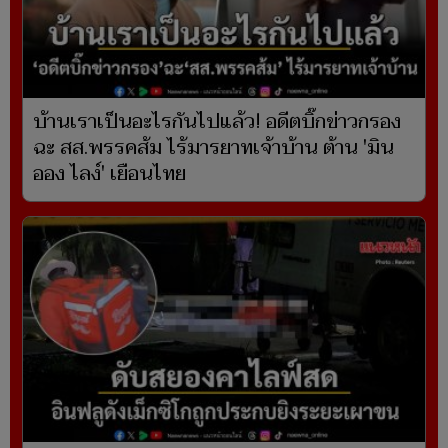
บ้านเราเป็นอะไรกันไปแล้ว! อดีตบิ๊กข่าวกรอง
ฉะ สส.พรรคส้ม ไร้มารยาทเจ้าบ้าน ต้าน 'มิน
ออง ไลง์' เยือนไทย