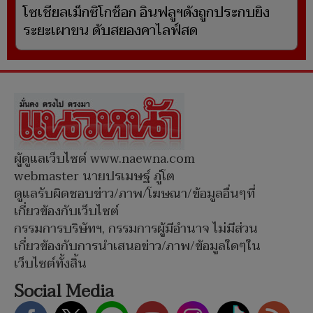
โซเชียลเม็กซิโกช็อก อินฟลูฯดังถูกประกบยิง
ระยะเผาขน ดับสยองคาไลฟ์สด
ผู้ดูแลเว็บไซต์ www.naewna.com
webmaster นายปรเมษฐ์ ภู่โต
ดูแลรับผิดชอบข่าว/ภาพ/โฆษณา/ข้อมูลอื่นๆที่
เกี่ยวข้องกับเว็บไซต์
กรรมการบริษัทฯ, กรรมการผู้มีอำนาจ ไม่มีส่วน
เกี่ยวข้องกับการนำเสนอข่าว/ภาพ/ข้อมูลใดๆใน
เว็บไซต์ทั้งสิ้น
Social Media