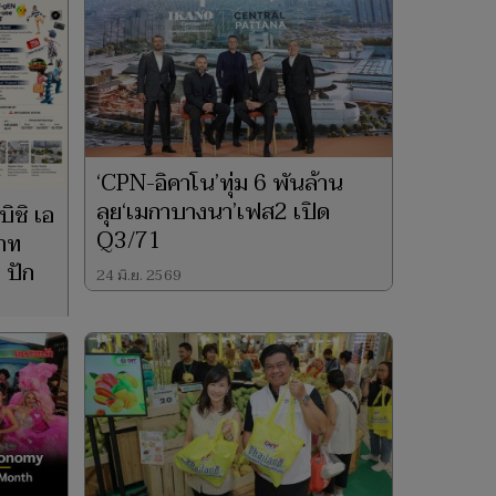
‘CPN-อิคาโน’ทุ่ม 6 พันล้าน
ลุย‘เมกาบางนา’เฟส2 เปิด
ิชิ เอ
Q3/71
บาท
 ปัก
24 มิ.ย. 2569