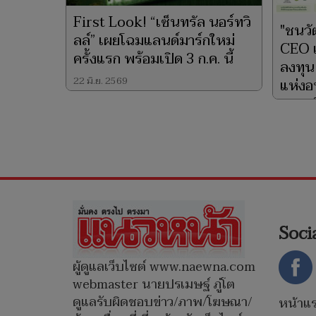
First Look! “เซ็นทรัล นอร์ทวิ
"ชนวัฒ
ลล์” เผยโฉมแลนด์มาร์กใหม่
CEO เ
ครั้งแรก พร้อมเปิด 3 ก.ค. นี้
ลงทุน
22 มิ.ย. 2569
แห่งอ
ยกระด
11 มิ.ย.
Soci
ผู้ดูแลเว็บไซต์ www.naewna.com
webmaster นายปรเมษฐ์ ภู่โต
ดูแลรับผิดชอบข่าว/ภาพ/โฆษณา/
หน้าแ