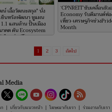
‘CPNREIT’ขับเคลื่อนR
น์ เอื้อวัฒนะสกุล" นั่ง
Economy รับดีมานด์ท่อ
ซ็นทรัลพัฒนา ชูแผน
เที่ยว-เศรษฐกิจช่วงPrid
 1.1 แสนล้าน ปั้นเมือง
Month
นาคต ดัน Ecosystem
10 มิ.ย. 2569
ับไทยสู่เวทีโลก
 2569
1
2
3
ถัดไป
al Media
รก
|
เกี่ยวกับแนวหน้า
|
โฆษณากับเรา
|
ร่วมงานกับเรา