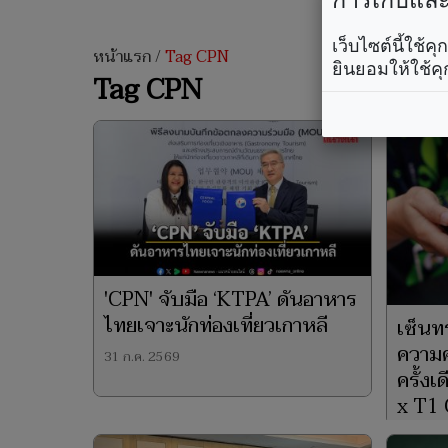
การเก็บและใ
เว็บไซต์นี้ใช้
หน้าแรก
/
Tag CPN
ยินยอมให้ใช้คุ
Tag CPN
'CPN' จับมือ ‘KTPA’ ดันอาหาร
ไทยเจาะนักท่องเที่ยวเกาหลี
เซ็นทร
ความค
31 ก.ค. 2569
ครั้งเ
x T1
27 ก.ค. 