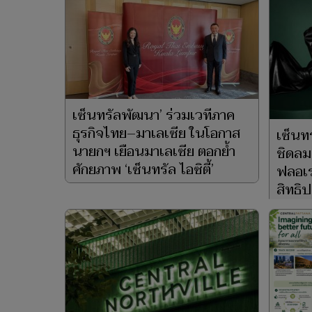
เซ็นทรัลพัฒนา’ ร่วมเวทีภาค
ธุรกิจไทย–มาเลเซีย ในโอกาส
เซ็นทร
นายกฯ เยือนมาเลเซีย ตอกย้ำ
ชิดลม
ศักยภาพ ‘เซ็นทรัล ไอซิตี้’
ฟลอเร
สิทธิ
16 ก.ค. 2569
PRIV
10 ก.ค. 