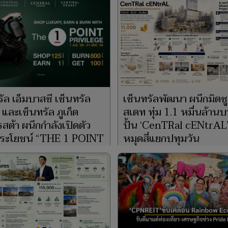
ัล เอ็มบาสซี เซ็นทรัล
เซ็นทรัลพัฒนา ผนึกมิตซูบ
 และเซ็นทรัล ภูเก็ต
สเตท ทุ่ม 1.1 หมื่นล้าน
สต้า ผนึกกำลังเปิดตัว
ปั้น ‘CenTRal cENtrAL’
ประโยชน์ “THE 1 POINT
หมุดสี่แยกปทุมวัน
ILEGE”
6 ก.ค. 2569
2569