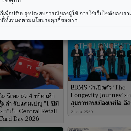
ช้คุกกี้
คุกกี้เพื่อปรับปรุงประสบการณ์ของผู้ใช้ การใช้เว็บไซต์ของเ
กกี้ทั้งหมดตามนโยบายคุกกี้ของเรา
BDMS นำเปิดตัว ‘The
Longevity Journey’ ยก
ัล รีเทล ส่ง 4 ทริคแฮ็ก
สุขภาพคนเมืองเหนือ-อี
ุ้มค่า รับแคมเปญ "1 ปีมี
ดียว" กับ Central Retail
21 ก.ค. 2569
 Card Day 2026
2569