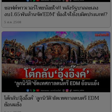
ซอฟต์พาวเวอร์ไทยน้อยใจ!! หลังรัฐบาลละเลง
งบ1.65พันล้านจัด'EDM' ข้องใจใช้งบผิดประเภท!?
5 ส.ค. 2568
โต้กลับ‘อุ๊งอิ๊งค์’ ‘ลูกนิวัติ’ซัดเทศกาลดนตรี EDM
ย้อนแย้ง