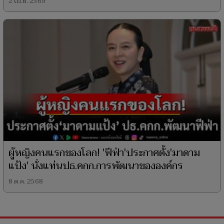
2 เม.ย. 2569
ผู้หญิงคนแรกของโลก! 'ฟีฟ่า'ประกาศตั้ง'มาดาม
แป้ง' นั่งแท่นปธ.คกก.การพัฒนาขององค์กร
8 ต.ค. 2568