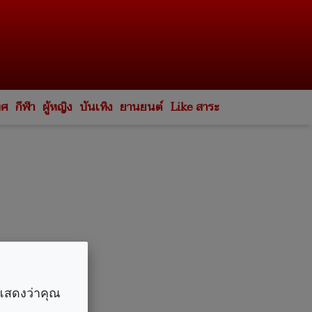
ทศ
กีฬา
ผู้หญิง
บันเทิง
ยานยนต์
Like สาระ
ราแสดงว่าคุณ