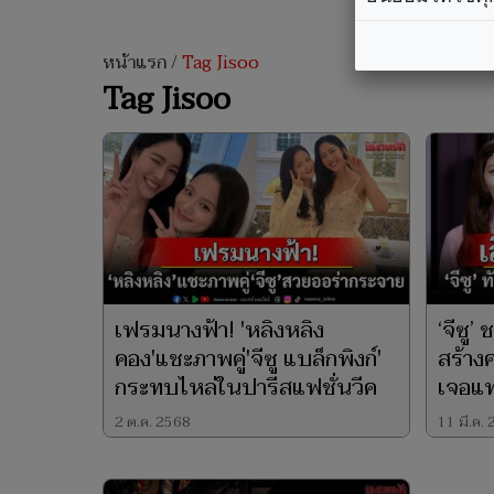
หน้าแรก
/
Tag Jisoo
Tag Jisoo
เฟรมนางฟ้า! 'หลิงหลิง
‘จีซู’
คอง'แชะภาพคู่'จีซู แบล็กพิงก์'
สร้าง
กระทบไหล่ในปารีสแฟชั่นวีค
เจอแฟ
2 ต.ค. 2568
11 มี.ค.