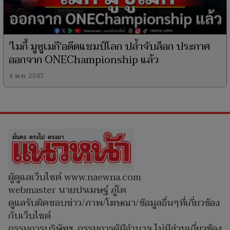
'ไมกี้ มูซูเมกี'อดีตแชมป์โลก ปล้ำจับล็อก ประกาศ
ออกจาก ONEChampionship แล้ว
4 พ.ย. 2567
ผู้ดูแลเว็บไซต์ www.naewna.com
webmaster นายปรเมษฐ์ ภู่โต
ดูแลรับผิดชอบข่าว/ภาพ/โฆษณา/ข้อมูลอื่นๆที่เกี่ยวข้อง
กับเว็บไซต์
กรรมการบริษัทฯ, กรรมการผู้มีอำนาจ ไม่มีส่วนเกี่ยวข้อง