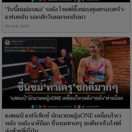
'วันนี้ผมอ่อนแอ' รถถัง โพสต์ซึ้งขอบคุณครอบครัว-
แฟนคลับ บอกสักวันผมจะกลับมา
30 เม.ย. 2569
แสตมป์ แฟร์เท็กซ์ นักมวยหญิงONE เคลื่อนไหว
หลัง รถถัง แพ้น็อก ชื่นชมทาเครุ ชกดีมากในไฟต์
ส่งท้ายที่ญี่ปุ่น