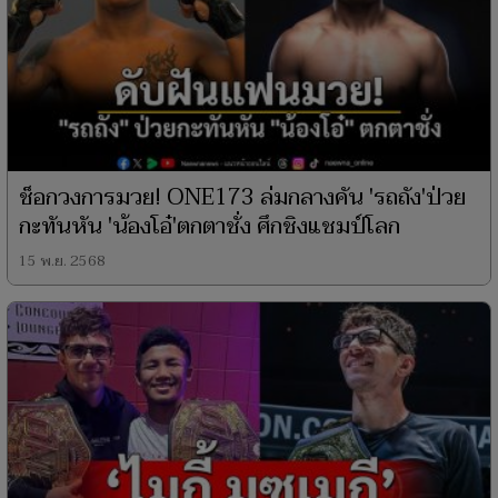
ช็อกวงการมวย! ONE173 ล่มกลางคัน 'รถถัง'ป่วย
กะทันหัน 'น้องโอ๋'ตกตาชั่ง ศึกชิงแชมป์โลก
15 พ.ย. 2568