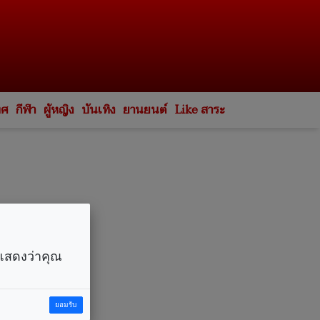
ทศ
กีฬา
ผู้หญิง
บันเทิง
ยานยนต์
Like สาระ
ราแสดงว่าคุณ
ยอมรับ