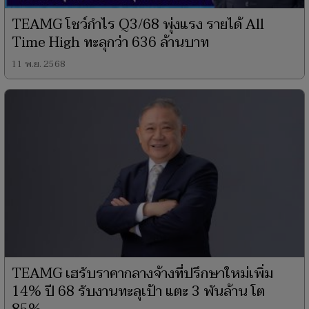
TEAMG โชว์กำไร Q3/68 พุ่งแรง รายได้ All
Time High ทะลุกว่า 636 ล้านบาท
11 พ.ย. 2568
TEAMG เฮรับราคากลางจ้างที่ปรึกษาใหม่เพิ่ม
14% ปี 68 รับงานทะลุเป้า แตะ 3 พันล้าน โต