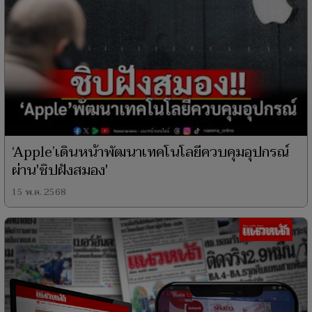
‘Apple’เดินหน้าพัฒนาเทคโนโลยีควบคุมอุปกรณ์
ผ่าน'ชิปฝังสมอง'
15 พ.ค. 2568