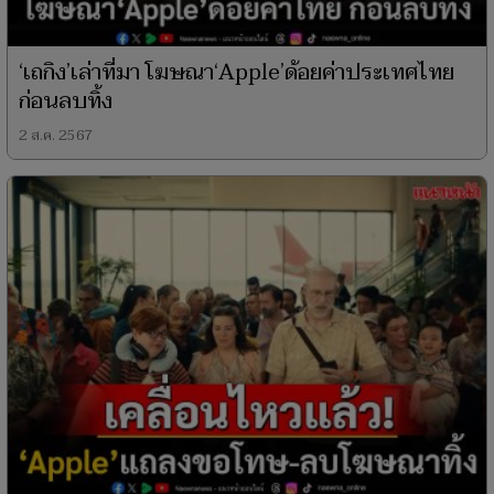
‘เถกิง’เล่าที่มา โฆษณา‘Apple’ด้อยค่าประเทศไทย
ก่อนลบทิ้ง
2 ส.ค. 2567