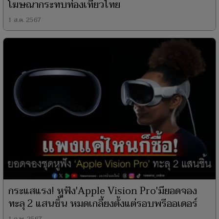
โฆษณากระทบท่องเที่ยวไทย
1 ส.ค. 2567
กระแสแรง! หูฟัง'Apple Vision Pro'มียอดจอง
ทะลุ 2 แสนชิ้น หมดเกลี้ยงตั้งแต่รอบพรีออเดอร์
1 ก.พ. 2567