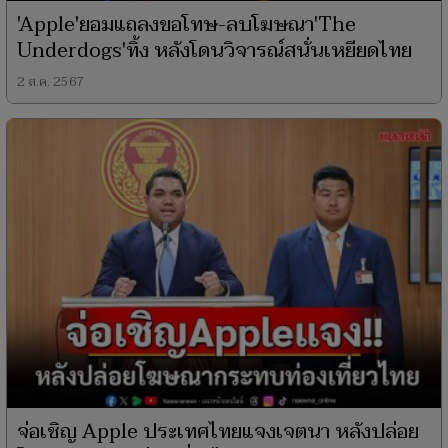
'Apple'ยอมแถลงขอโทษ-ลบโฆษณา'The
Underdogs'ทิ้ง หลังโดนวิจารณ์สนั่นเหยียดไทย
2 ส.ค. 2567
จ่อเชิญ Apple ประเทศไทยแจงเจตนา หลังปล่อย