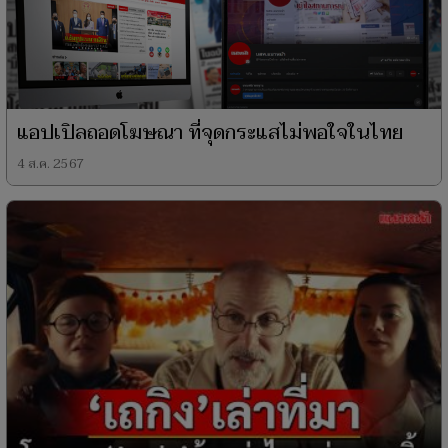
แอปเปิลถอดโฆษณา ที่จุดกระแสไม่พอใจในไทย
4 ส.ค. 2567