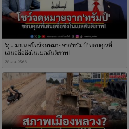
'ฮุน มาเนต'โชว์จดหมายจาก'ทรัมป์' ขอบคุณที่
เสนอชื่อชิงโนเบลสันติภาพ!
28 ส.ค. 2568