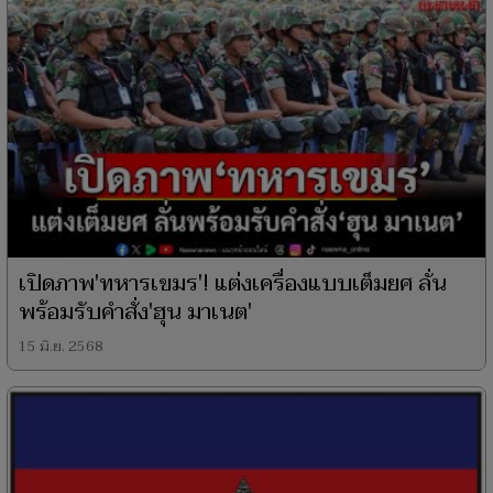
เปิดภาพ'ทหารเขมร'! แต่งเครื่องแบบเต็มยศ ลั่น
พร้อมรับคำสั่ง'ฮุน มาเนต'
15 มิ.ย. 2568