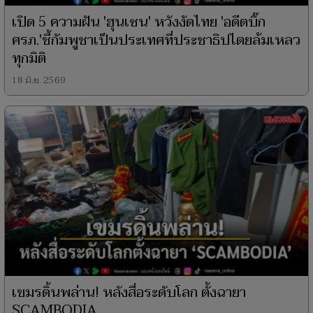
เปิด 5 ความฝัน 'ฮุนเซน' หวังงัดไทย 'อดีตบิ๊ก
ศรภ.'ชี้กัมพูชาเป็นประเทศที่ประชาธิปไตยล้มเหลว
ทุกมิติ
18 มิ.ย. 2569
เขมรดิ้นพล่าน! หลังสื่อระดับโลก ตั้งฉายา
SCAMBODIA