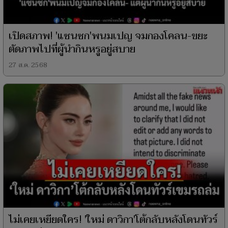
เปิดสภาพ! 'แซนซก'พนมเปญ จมกองโคลน-ขยะ
ตัดภาพไปที่ผู้นำกินหรูอยู่สบาย
27 ส.ค. 2568
ไม่เคยเหยียดใคร! 'ใหม่ ดาวิกา'โต้กลับหลังโดนทัวร์