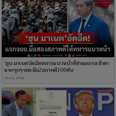
'ฮุน มาเนต'อัดฉีดทหารแนวหน้าที่ทำผลงานเข้าตา
แจกจุกๆจยย.มือ2สภาพดี100คัน
30 ส.ค. 2568