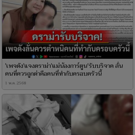
'เพจดัง'แจงดราม่า'แม่น้องการ์ตูน'รับบริจาค ลั่น
คนที่ควรถูกด่าคือคนที่ทำกับครอบครัวนี้
1 พ.ค. 2568