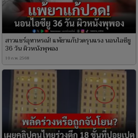
สาวแชร์อุทาหรณ์! แพ้ยาแก้ปวดรุนแรง นอนไอซียู
36 วัน ผิวหนังพุพอง
10 ก.พ. 2568