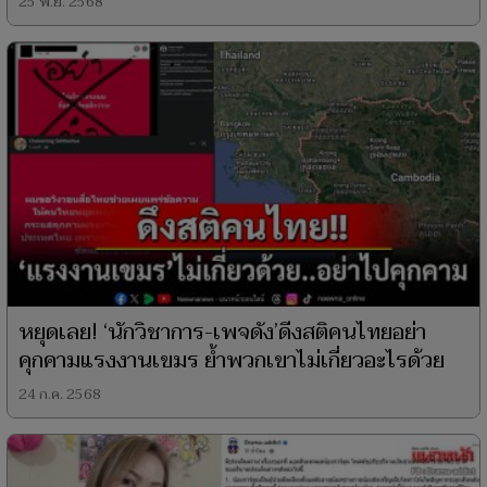
25 พ.ย. 2568
หยุดเลย! ‘นักวิชาการ-เพจดัง’ดีงสติคนไทยอย่า
คุกคามแรงงานเขมร ย้ำพวกเขาไม่เกี่ยวอะไรด้วย
24 ก.ค. 2568