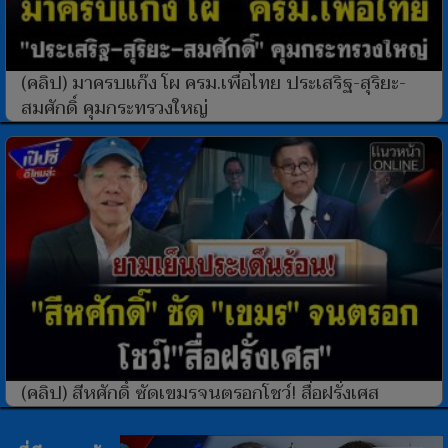
(คลิป) มาครบแก๊ง โผ ครม.เพื่อไทย ประเสริฐ-สุริยะ-
สมศักดิ์ คุมกระทรวงใหญ่
(คลิป) สีหศักดิ์ ซัดเขมรจนตรอกโชว์! สื่อฝรั่งเศส