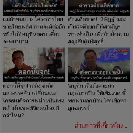
แม่ค้าชมเปาะ โครงการไทย
ต้องเด็ดขาด! ‘นิพิฏฐ์’ มอง
ช่วยไทยพลัส ถามจะมีต่ออีก
ตำรวจต้องกล้าวิสามัญฯ
หรือไม่? อนุทินตอบ เดี๋ยว
หากจำเป็น เพื่อยับยั้งความ
จะพยายาม
สูญเสียผู้บริสุทธิ์
ดอกนี้มีจุก! เถกิง สะกิด
'อนุทิน'เล็งสังคายนา
สส.พรรคส้ม เปลี่ยนแรง
กฎหมายปืน ให้เข้มงวด ชี้
โกรธเผด็จการพม่า เป็นแรง
พกพานอกบ้าน โดนข้อหา
ผลักดันเซฟชีวิตคนไทยดี
อุกฉกรรจ์
กว่าไหม?
อ่านข่าวที่เกี่ยวข้อง...