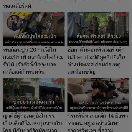
พลเคลียร์คดี
พบก้อนปูน 20 กก.ใส่ใน
ช็อก! ค้นคอมพิวเตอร์ เด็ก
กระเป๋า เต้ ดราก้อนไฟว์ แม่
ม.3 พบประวัติดูคลิปยิงใน
ร่ำไห้ เจ้าตัวตั้งใจจะบวช
ต่างประเทศ ก่อนก่อเหตุ
เหลือแค่กำหนดวัน
สะเทือนขวัญ
ญาติชี้ผู้ก่อเหตุยิงใน รร.
กรมพินิจ เผยเด็ก 14 ยิงพา
เป็นเด็กดี ไม่เคยวุ่นวายกับ
รากอน อยู่ระหว่างรักษา
ใคร ปู่กับย่าก็รักน้องมาก
อาการจิตเวช ชี้ความ