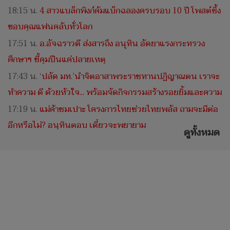
18:15 น.
4 สาวแบล็กพิงก์คัมแบ็กฉลองครบรอบ 10 ปี โพสต์ซึ้ง
ขอบคุณแฟนคลับทั่วโลก
17:51 น.
อ.อัจฉราวดี ส่งสารถึง อนุทิน อัดยาแรงกระทรวง
ศึกษาฯ ชี้คุมปืนแค่ปลายเหตุ
17:43 น.
‘ปลัด มท.’นำจิตอาสาพระราชทานปฏิญาณตน เราจะ
ทำความ ดี ด้วยหัวใจ... พร้อมจัดกิจกรรมสร้างรอยยิ้มและความ
สุข จิตอาสาบริการประชาชน
17:19 น.
แม่ค้าชมเปาะ โครงการไทยช่วยไทยพลัส ถามจะมีต่อ
อีกหรือไม่? อนุทินตอบ เดี๋ยวจะพยายาม
ดูทั้งหมด