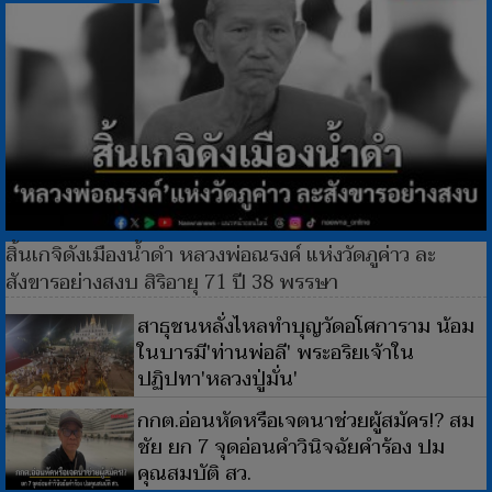
สิ้นเกจิดังเมืองน้ำดำ หลวงพ่อณรงค์ แห่งวัดภูค่าว ละ
สังขารอย่างสงบ สิริอายุ 71 ปี 38 พรรษา
สาธุชนหลั่งไหลทำบุญวัดอโศการาม น้อม
ในบารมี'ท่านพ่อลี' พระอริยเจ้าใน
ปฏิปทา'หลวงปู่มั่น'
กกต.อ่อนหัดหรือเจตนาช่วยผู้สมัคร!? สม
ชัย ยก 7 จุดอ่อนคำวินิจฉัยคำร้อง ปม
คุณสมบัติ สว.