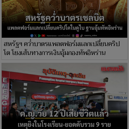
สหรัฐฯ คว่ำบาตรแพลตฟอร์มแลกเปลี่ยนคริป
โต โยงเส้นทางการเงินอุ้มกองทัพอิหร่าน