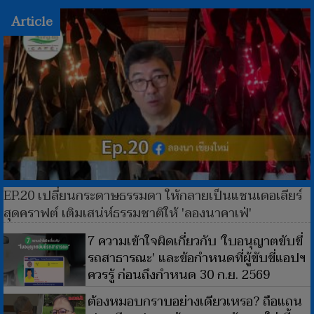
Article
EP.20 เปลี่ยนกระดาษธรรมดา ให้กลายเป็นแชนเดอเลียร์
สุดคราฟต์ เติมเสน่ห์ธรรมชาติให้ 'ลองนาคาเฟ่'
7 ความเข้าใจผิดเกี่ยวกับ 'ใบอนุญาตขับขี่
รถสาธารณะ' และข้อกำหนดที่ผู้ขับขี่แอปฯ
ควรรู้ ก่อนถึงกำหนด 30 ก.ย. 2569
ต้องหมอบกราบอย่างเดียวเหรอ? ถือแถน