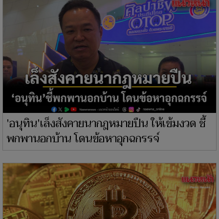
'อนุทิน'เล็งสังคายนากฎหมายปืน ให้เข้มงวด ชี้
พกพานอกบ้าน โดนข้อหาอุกฉกรรจ์