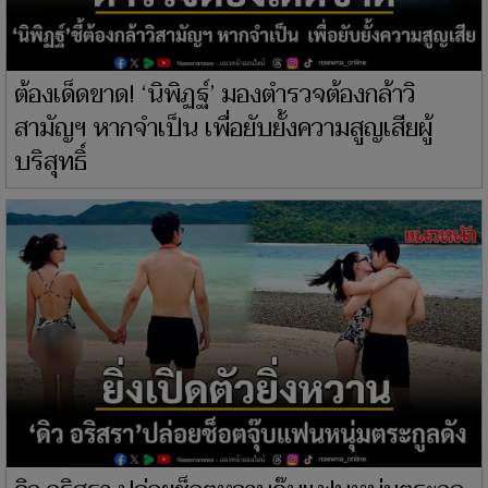
ต้องเด็ดขาด! ‘นิพิฏฐ์’ มองตำรวจต้องกล้าวิ
สามัญฯ หากจำเป็น เพื่อยับยั้งความสูญเสียผู้
บริสุทธิ์