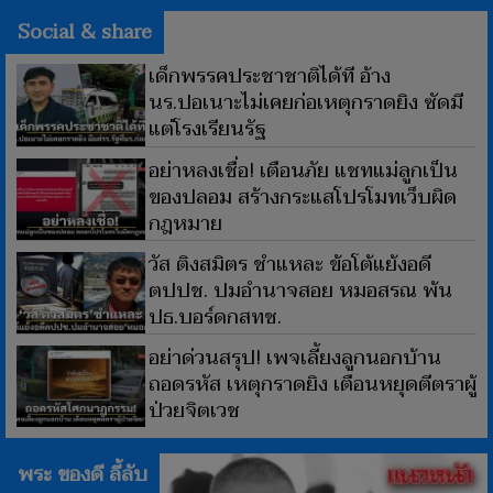
Social & share
เด็กพรรคประชาชาติได้ที อ้าง
นร.ปอเนาะไม่เคยก่อเหตุกราดยิง ซัดมี
แต่โรงเรียนรัฐ
อย่าหลงเชื่อ! เตือนภัย แชทแม่ลูกเป็น
ของปลอม สร้างกระแสโปรโมทเว็บผิด
กฎหมาย
วัส ติงสมิตร ชำแหละ ข้อโต้แย้งอดี
ตปปช. ปมอำนาจสอย หมอสรณ พ้น
ปธ.บอร์ดกสทช.
อย่าด่วนสรุป! เพจเลี้ยงลูกนอกบ้าน
ถอดรหัส เหตุกราดยิง เตือนหยุดตีตราผู้
ป่วยจิตเวช
พระ ของดี ลี้ลับ