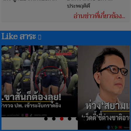
ประพฤติดี
อ่านข่าวที่เกี่ยวข้อง...
Like สาระ
Previous
N