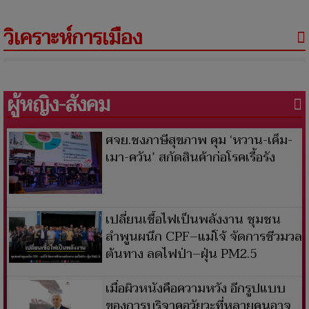
วิเคราะห์การเมือง
ผู้หญิง-สังคม
ศจย.ชงภาษีสุขภาพ คุม ‘หวาน-เค็ม-
เมา-ควัน’ สกัดสินค้าก่อโรคเรื้อรัง
เปลี่ยนเชื้อไฟเป็นพลังงาน ชุมชน
ลำพูนผนึก CPF–แม่โจ้ จัดการชีวมวล
ต้นทาง ลดไฟป่า–ฝุ่น PM2.5
เมื่อผิวหนังคือความหวัง อีกรูปแบบ
ของการบริจาคอวัยวะที่หลายคนอาจ