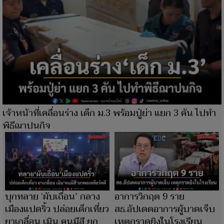
เจ้าหน้าที่เคลื่อนร่าง เด็ก ม.3 พร้อมปู่ย่า แยก 3 คัน ไปทำ
พิธีฌาปนกิจ
บุกทลาย ‘ผับเถื่อน’ กลาง
อาการวิกฤต 9 ราย
เมืองแปดริ้ว ปล่อยเด็กเที่ยว
สธ.อัปเดตอาการผู้บาดเจ็บ
ยาเกลื่อน เมิน คนมีสี ยก
เหตุกราดยิงในโรงเรียน