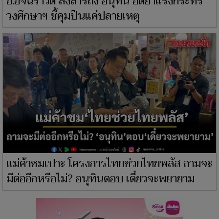
อ.อัจฉราวดี ส่งสารถึง อนุทิน อัดยาแรงกระทร
วงศึกษาฯ ชี้คุมปืนแค่ปลายเหตุ
แม่ค้าชมเปาะ โครงการไทยช่วยไทยพลัส ถามจะ
มีต่ออีกหรือไม่? อนุทินตอบ เดี๋ยวจะพยายาม