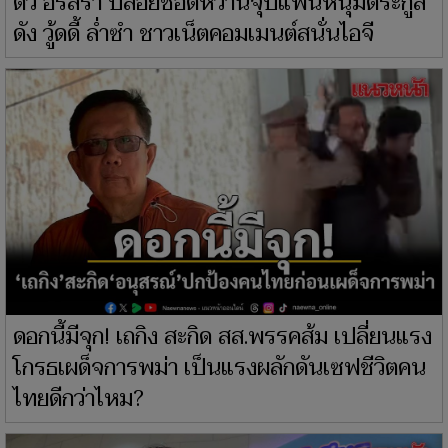
ดิว อริสรา ปล่อยช็อตหวานจุ๊บแฟนหนุ่มตระกูล
ดัง วู้ดดี้ ล่ำซำ ชาวเน็ตคอมเมนต์สนั่นไอจี
ดอกนี้มีจุก! เถกิง สะกิด สส.พรรคส้ม เปลี่ยนแรง
โกรธเผด็จการพม่า เป็นแรงผลักดันเซฟชีวิตคน
ไทยดีกว่าไหม?