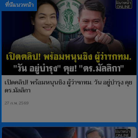
ที่นีแนวหน้า
เปิดคลิป! พร้อมหนุนชิง ผู้ว่าฯกทม. วัน อยู่บำรุง คุย
ดร.มัลลิกา
27 ก.พ. 2569