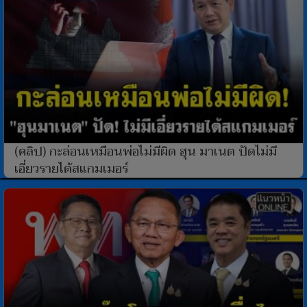
(คลิป) กะล่อนเหมือนพ่อไม่มีผิด ฮุน มาเนต ปัดไม่มี
เอี่ยวรายได้สแกมเมอร์