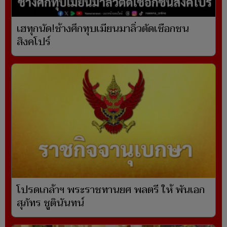
เฮทุกนัด!ช้างศึกทุบเมียนมาลิ่วตัดเชือกชน
สิงคโปร์
โปรดเกล้าฯ พระราชทานยศ พลตรี ให้ พันเอก
สุภัทร ชูตินันทน์