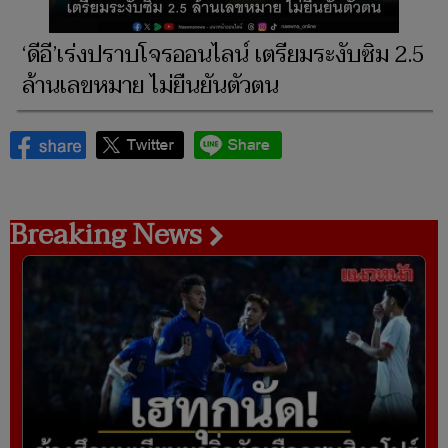
‘ดีอี’เร่งปราบโจรออนไลน์ เตรียมระงับซิม 2.5
ล้านเลขหมาย ไม่ยืนยันตัวตน
Breaking News