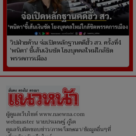
วิปฝ่ายค้าน จ่อเปิดหลักฐานคดีฮั้ว สว. ครั้งที่4
'พนิดา' ชี้เส้นเงินชัด โยงบุคคลใหม่ใกล้ชิด
พรรคการเมือง
ผู้ดูแลเว็บไซต์ www.naewna.com
webmaster นายปรเมษฐ์ ภู่โต
ดูแลรับผิดชอบข่าว/ภาพ/โฆษณา/ข้อมูลอื่นๆที่