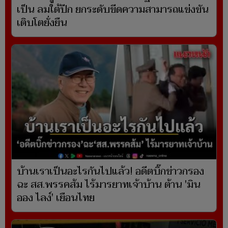
เป็น ลมใต้ปีก ยกระดับขีดความสามารถแข่งขัน
เติบโตยั่งยืน
บ้านเราเป็นอะไรกันไปแล้ว! อดีตบิ๊กข่าวกรอง
ฉะ สส.พรรคส้ม ไร้มารยาทเจ้าบ้าน ต้าน 'มิน
ออง ไลง์' เยือนไทย