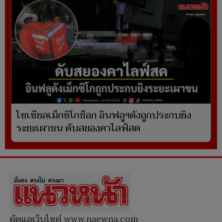
โซเชียลเม็กซิโกช็อก อินฟลูฯดังถูกประกบยิง
ระยะเผาขน ดับสยองคาไลฟ์สด
ผู้ดูแลเว็บไซต์ www.naewna.com