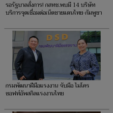
รอรัฐบาลสั่งการ! กสทช.พบมี 14 บริษัท
บริการจุดเชื่อมต่อเน็ตชายแดนไทย-กัมพูชา
กรมพัฒนาฝีมือแรงงาน จับมือ ไมโคร
ซอฟท์อัพสกิลแรงงานไทย