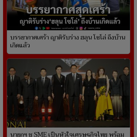
บรรยากาศเศร้า ญาติรับร่าง ฮลุน โซโล่ ถึงบ้าน
เกิดแล้ว
นายกฯ ชู SME เป็นหัวใจเศรษฐกิจไทย พร้อม