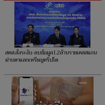
สคส.สั่งระงับ-ลบข้อมูล1.2ล้านรายเคสสแกน
ม่านตาแลกเหรียญคริปโต