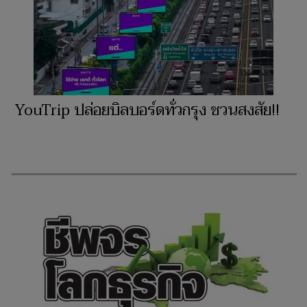
YouTrip ปล่อยบิลบอร์ดทั่วกรุง ชวนสงสัย!!