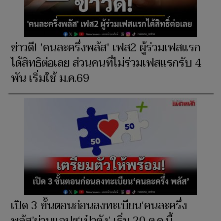
ข่าวดี! 'คนละครึ่งพลัส' เฟส2 ผู้ร่วมเฟสแรก
ได้สิทธิต่อเลย ส่วนคนที่ไม่ร่วมเฟสแรกรับ 4
พัน เริ่มใช้ ม.ค.69
เปิด 3 ขั้นตอนก่อนลงทะเบียน‘คนละครึ่ง
พลัส’ผ่านแอปฯ‘เป๋าตัง’ เริ่ม 20 ต.ค.นี้