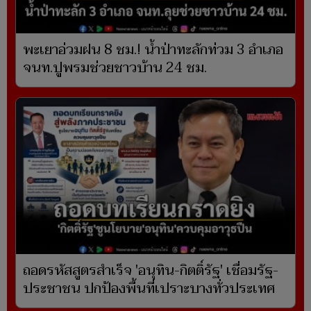
พะเยาอ่วมฝน 8 ชม.! น้ำป่าทะลักท่วม 3 อำเภอ
จนท.ปูพรมช่วยชาวบ้าน 24 ชม.
ถอดรหัสสูตรสำเร็จ 'อนุทิน-กิตติ์รัฐ' เชื่อมรัฐ-
ประชาชน ปกป้องพื้นที่เปราะบางทั่วประเทศ