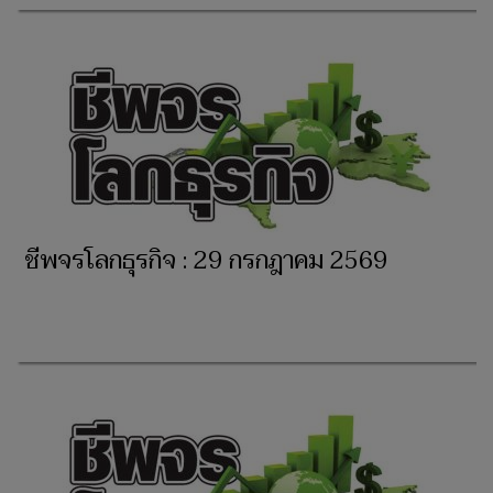
ชีพจรโลกธุรกิจ : 29 กรกฎาคม 2569