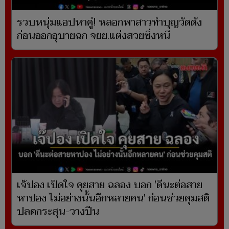
รวบหนุ่มแอปหาคู่! หลอกพาสาวทำบุญวัดดัง
ก่อนออกอุบายฉก จยย.แต่งสวยซิ่งหนี
เจ๊ปอง เปิดใจ คุยสาย ฉลอง บอก 'ดีนะต่อสาย
หาปอง ไม่อย่างนั้นอีกหลายคน' ก่อนช่วยคุมสติ
ปลดกระสุน-วางปืน