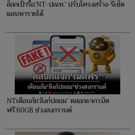
ล็อกเป้ารื้อ‘NT-ปณท.’ ปรับโครงสร้าง-รีเซ็ต
แผนหารายได้
NTเตือนภัย‘ลิงก์ปลอม’ หลอกแจก‘เน็ต
ฟรี’60GB ช่วงสงกรานต์