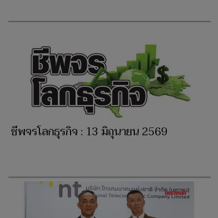
ชีพจรโลกธุรกิจ : 13 มิถุนายน 2569