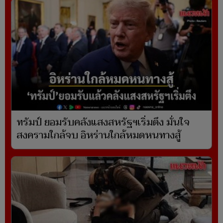
ทรัมป์ ยอมรับคลังแสงสหรัฐฯเริ่มตึง มั่นใจ
สงครามใกล้จบ อิหร่านใกล้หมดหนทางสู้