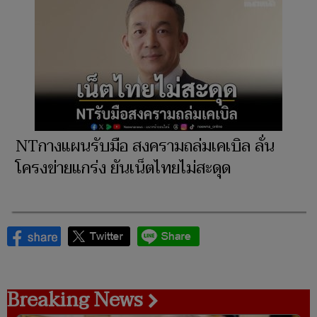
NTกางแผนรับมือ สงครามถล่มเคเบิล ลั่น
โครงข่ายแกร่ง ยันเน็ตไทยไม่สะดุด
Breaking News