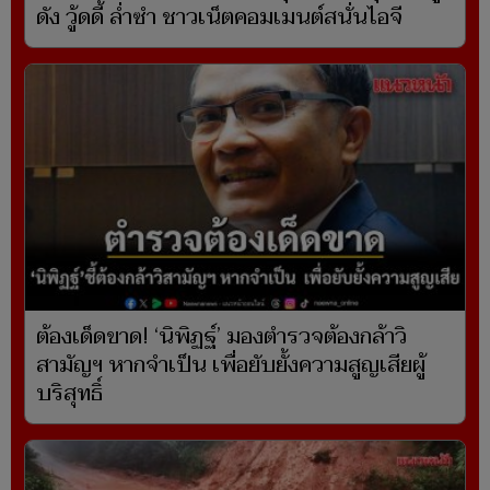
ดัง วู้ดดี้ ล่ำซำ ชาวเน็ตคอมเมนต์สนั่นไอจี
ต้องเด็ดขาด! ‘นิพิฏฐ์’ มองตำรวจต้องกล้าวิ
สามัญฯ หากจำเป็น เพื่อยับยั้งความสูญเสียผู้
บริสุทธิ์