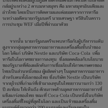
ประเทศไทยตั้งอยู่ในภูมิศาสตร์ที่มีศักยภาพในด้านโลจิสติ
กส์อยู่ระหว่าง 2 คาบมหาสมุทร คือ มหาสมุทรอินเดียและ
อ่าวไทย โดยเป็นการติดตามและต่อยอดจากการหารือ
ระหว่างอดีตนายกรัฐมนตรี นายเศรษฐา ทวีสินในคราว
การประชุม WEF เมื่อปีที่ผ่านมาด้วย
จากนั้น นายกรัฐมนตรีจะพบหารือกับผู้บริหารระดับ
สูงจากกลุ่มอุตสาหกรรมอาหารและเครื่องดื่มชั้นนำของ
โลก ได้แก่ บริษัท Nestle และบริษัท Coca-Cola เพื่อ
หารือในโอกาศขยายการลงทุน ซึ่งสอดคล้องกับนโยบาย
ของรัฐบาลที่ต้องผลักดันการเชื่อมโยงให้ภาคเกษตรของ
ไทยเป็นส่วนหนึ่งของ ผู้ผลิตต่างๆ ในอุตสาหกรรมอาหาร
สำหรับคนทั้งโลกของไทย ซึ่งบริษัท Nestle เป็นบริษัท
จากยุโรปที่เก่าแก่ที่เข้ามาลงทุนในไทยยาวนานกว่า 130
ปี สะท้อน ให้เห็นถึง ศักยภาพด้านอุตสาหกรรมอาหารที่
แข็งแกร่งของไทย ขณะที่ Coca-Cola เป็นหนึ่งในบริษัท
เครื่องดื่มที่ใหญ่ที่สุดในโลก และเป็นเจ้าของเครื่องดื่ม
แบรนด์ดังมากกว่า 200 แบรนด์และเริ่มลงทุนใน