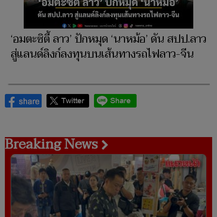
‘อมตะซิตี้ ลาว’ ปักหมุด ‘นาหม้อ’ ดัน สปป.ลาว
สู่แลนด์ลิงก์ลงทุนบนเส้นทางรถไฟลาว-จีน
Breaking News