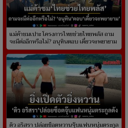
แม่ค้าชมเปาะ โครงการไทยช่วยไทยพลัส ถาม
จะมีต่ออีกหรือไม่? อนุทินตอบ เดี๋ยวจะพยายาม
ดิว อริสรา ปล่อยช็อตหวานจุ๊บแฟนหนุ่มตระกูล