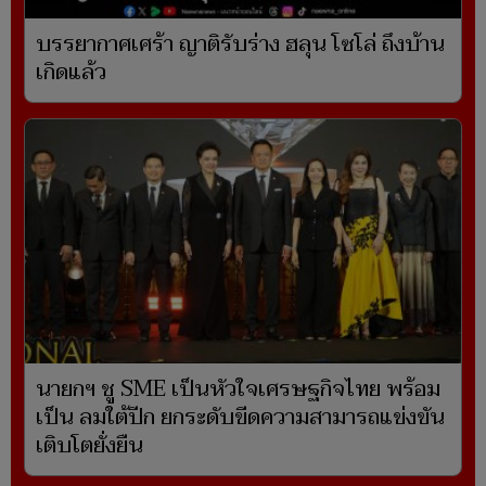
บรรยากาศเศร้า ญาติรับร่าง ฮลุน โซโล่ ถึงบ้าน
เกิดแล้ว
นายกฯ ชู SME เป็นหัวใจเศรษฐกิจไทย พร้อม
เป็น ลมใต้ปีก ยกระดับขีดความสามารถแข่งขัน
เติบโตยั่งยืน