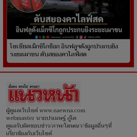
โซเชียลเม็กซิโกช็อก อินฟลูฯดังถูกประกบยิง
ระยะเผาขน ดับสยองคาไลฟ์สด
ผู้ดูแลเว็บไซต์ www.naewna.com
webmaster นายปรเมษฐ์ ภู่โต
ดูแลรับผิดชอบข่าว/ภาพ/โฆษณา/ข้อมูลอื่นๆที่
เกี่ยวข้องกับเว็บไซต์