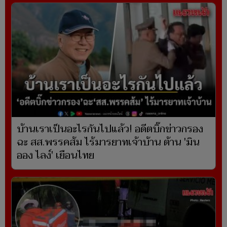
บ้านเราเป็นอะไรกันไปแล้ว! อดีตบิ๊กข่าวกรอง
ฉะ สส.พรรคส้ม ไร้มารยาทเจ้าบ้าน ต้าน 'มิน
ออง ไลง์' เยือนไทย