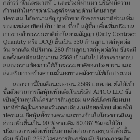
กล่าวว่ าในไตรมาสที่ 1 และช่วงที่ผ่านมา บริษัทมีความ
ก้าวหน้าในการดำเนินธุรกิจหลายด้าน โดยล่าสุด
ปตท.สผ. ได้ลงนามสัญญาซื้อขายก๊าซธรรมชาติส่วนเพิ่ม
ของแหล่งอาทิตย์ กับ ปตท. ซึ่งเป็นผู้ซื้อ เพื่อเพิ่มปริมาณ
การขายก๊าซธรรมชาติต่อวันตามสัญญา (Daily Contract
Quantity หรือ DCQ) ขึ้นเป็น 330 ล้านลูกบาศก์ฟุตต่อ
วัน จากเดิมที่ปริมาณ 280 ล้านลูกบาศก์ฟุตต่อวัน ซึ่งจะมี
ผลตั้งแต่เดือนมิถุนายน 2568 เป็นต้นไป ซึ่งจะช่วยตอบ
สนองความต้องการใช้ก๊าซธรรมชาติของประชาชน และ
ส่งเสริมการสร้างความมั่นคงทางพลังงานให้กับประเทศ
นอกจากนี้ในเดือนเมษายน 2568 ปตท.สผ. ยังได้เข้า
ซื้อสัดส่วนการถือหุ้นเพิ่มเติมในบริษัท APICO LLC ซึ่ง
เป็นผู้ร่วมทุนในโครงการสินภูฮ่อม แหล่งปิโตรเลียมบน
บกที่สำคัญในภาคตะวันออกเฉียงเหนือของไทย ส่งผลให้
ปตท.สผ. ถือหุ้นทั้งทางตรงและทางอ้อมในโครงการสินภู
ฮ่อมเพิ่มขึ้นเป็น 90 %จากเดิม 80.487 %และได้รับ
ปริมาณการผลิตเพิ่มขึ้นตามสัดส่วนการลงทุนที่เพิ่มขึ้น
ด้วย ซึ่งในปี 2567 โครงการสินภูฮ่อมมีปริมาณการผลิต