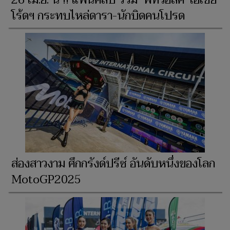
26 เม.ย. นี้ !! แฟนคลับ ร่วม ‘พิทวอล์ค’ เอเชีย
โร้ดฯ กระทบไหล่ดารา-นักบิดคนโปรด
ส่องสาวงาม ศึกกรังด์ปรีซ์ อันดับหนึ่งของโลก
MotoGP2025