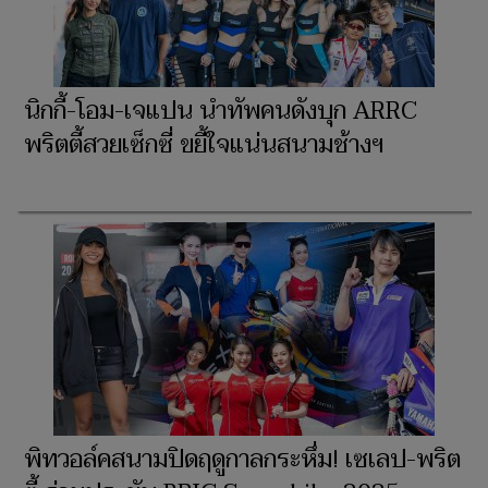
นิกกี้-โอม-เจแปน นำทัพคนดังบุก ARRC
พริตตี้สวยเซ็กซี่ ขยี้ใจแน่นสนามช้างฯ
พิทวอล์คสนามปิดฤดูกาลกระหึ่ม! เซเลป-พริต