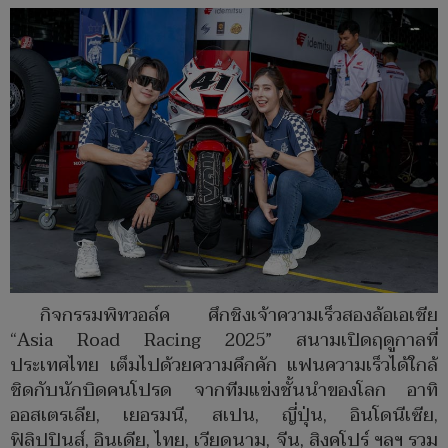
กิจกรรมพิทวอล์ค ศึกชิงเจ้าความเร็วสองล้อเอเชีย
“Asia Road Racing 2025” สนามเปิดฤดูกาลที่
ประเทศไทย เต็มไปด้วยความคึกคัก แฟนความเร็วได้ใกล้
ชิดกับนักบิดคนโปรด จากทีมแข่งชั้นนำของโลก อาทิ
ออสเตรเลีย, เยอรมนี, สเปน, ญี่ปุ่น, อินโดนีเซีย,
ฟิลิปปินส์, อินเดีย, ไทย, เวียดนาม, จีน, สิงคโปร์ ฯลฯ รวม