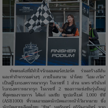
ทัพคนดังที่มีหัวใจรักมอเตอร์สปอร์ต ร่วมสร้างสีสัน
และทำกิจกรรมต่างๆ ภายในสนาม นำโดย “โอม-ภวัต”
เป็นผู้โบกธงตราหมากรุก ในเรซที่ 1 ส่วน แพร-ทวินันท์
โบกธงตราหมากรุก ในเรซที่ 2 ของการแข่งขันรุ่นใหญ่
ที่สุดของรายการ ได้แก่ เอเชีย ซูเปอร์ไบค์ 1,000 ซีซี
(ASB1000) ที่รวมเอายอดนักบิดแถวหน้าไว้มากมาย ซึ่ง
นักบิดสายเลือดไทย “ชิพ” นครินทร์ อธิรัฐภูวภัทร์ จาก