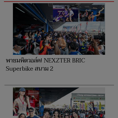
พาชมพิตวอล์ค! NEXZTER BRIC
Superbike สนาม 2