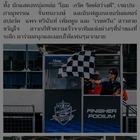
ทั้ง นักแสดงหนุ่มหล่อ “โอม -ภวัต จิตต์สว่างดี”, เจแปน-
ภาณุพรรณ จันทนะวงษ์ และอินฟลูเอนเซอร์มอเตอร์
สปอร์ต แพร-ทวินันท์ เพิ่มพูน และ “เรซควีน” สาวสวย
ขวัญใจ สาวกกีฬาความเร็วจากทีมแข่งต่างๆที่นำของที่
ระลึก มาร่วมสนุกและมอบให้แฟนๆมากมาย