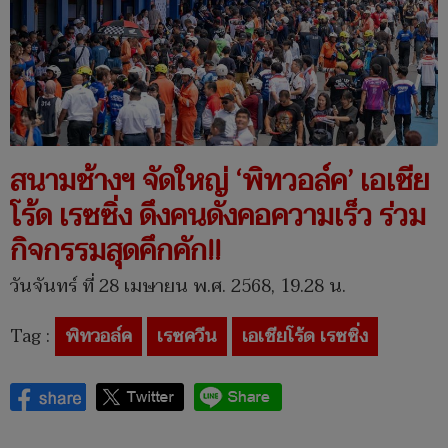
สนามช้างฯ จัดใหญ่ ‘พิทวอล์ค’ เอเชีย
โร้ด เรซซิ่ง ดึงคนดังคอความเร็ว ร่วม
กิจกรรมสุดคึกคัก!!
วันจันทร์ ที่ 28 เมษายน พ.ศ. 2568, 19.28 น.
Tag :
พิทวอล์ค
เรซควีน
เอเชียโร้ด เรซซิ่ง