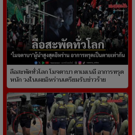
ลือสะพัดทั่วโลก โมจตาบา คาเมเนอี อาการทรุด
หนัก วงในเผยอิหร่านเตรียมรับข่าวร้าย