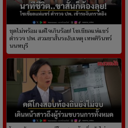
ชุดไม่พร้อม แต่ใจเกินร้อย! โซเชียลแห่แชร์
ตำรวจ ปพ. สวมขาสั้นระงับเหตุ เทพศิรินทร์
นนทบุรี