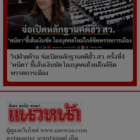
วิปฝ่ายค้าน จ่อเปิดหลักฐานคดีฮั้ว สว. ครั้งที่4
'พนิดา' ชี้เส้นเงินชัด โยงบุคคลใหม่ใกล้ชิด
พรรคการเมือง
ผู้ดูแลเว็บไซต์ www.naewna.com
webmaster นายปรเมษฐ์ ภู่โต