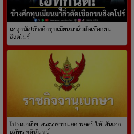
เฮทุกนัด!ช้างศึกทุบเมียนมาลิ่วตัดเชือกชน
สิงคโปร์
โปรดเกล้าฯ พระราชทานยศ พลตรี ให้ พันเอก
สุภัทร ชูตินันทน์