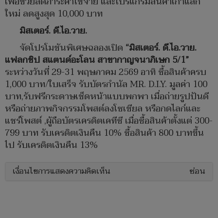
เพื่อช่วยลดภาระค่าใช้จ่าย และโปรแกรมสินค้าเก่าแลก
ใหม่ ลดสูงสุด 10,000 บาท
มิสเตอร์. ดี.ไอ.วาย.
จัดโปรโมชันพิเศษฉลองเปิด
“มิสเตอร์. ดี.ไอ.วาย.
แฟลกชิป สแตนด์อะโลน สาขากาญจนาภิเษก 5/1”
ระหว่างวันที่ 29-31 พฤษภาคม 2569 อาทิ ซื้อสินค้าครบ
1,000 บาท/ใบเสร็จ รับบัตรกำนัล MR. D.I.Y. มูลค่า 100
บาท,รับฟรีกระดาษเช็ดหน้าแบบพกพา เมื่อถ่ายรูปปันดี
หรือถ่ายภาพกิจกรรมโพสต์ลงโซเชียล หรือกดไลก์และ
แชร์โพสต์ ,ผู้ถือบัตรเครดิตเคทีซี เมื่อซื้อสินค้าตั้งแต่ 300-
799 บาท รับเครดิตเงินคืน 10% ซื้อสินค้า 800 บาทขึ้น
ไป รับเครดิตเงินคืน 13%
เงื่อนไขการแสดงความคิดเห็น
ซ่อน