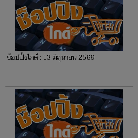
ช็อปปิ้งไกด์ : 13 มิถุนายน 2569