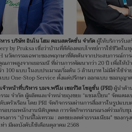
ริหาร บริษัท อินโน โฮม คอนสตรัคชั่น จำกัด
ผู้ให้บริการรับ
ery by Pruksa เชื่อว่าบ้านที่ดีต้องตอบโจทย์การใช้ชีวิต
 นวัตกรรมเฉพาะของพฤกษาที่คิดค้นจากประสบการณ์การสร้
ุณภาพสูงจากเยอรมนี ที่ผ่านการพัฒนากว่า 20 ปี เพื่อให้บ
่า 100 แบบ ในงบประมาณเริ่มต้น 5 ล้านบาท ไม่มีค่าใช้จ่
รแบบ One-Stop Service ตั้งแต่ปรึกษา ออกแบบ ขออนุญาต
จ้าหน้าที่บริหาร บมจ.พรีโม เซอร์วิส โซลูชั่น (PRI)
ผู้นำด้
รรม จำกัด ผู้ผลิตและจำหน่ายถุงขยะ “แชมเปี้ยน” จัดแคมเป
ระดับครัวเรือน โดย PRI จัดกิจกรรมผ่านการสื่อสารในรูปแ
) การอบรมพนักงานนิติบุคคล การจัดกิจกรรมรณรงค์ร่วมกับ
โครงการ “บ้านนี้ไม่เทรวม : ลดขยะลดค่าธรรมเนียม” ของกร
เท่า มีผลบังคับใช้เดือนตุลาคม 2568