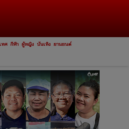
ะเทศ
กีฬา
ผู้หญิง
บันเทิง
ยานยนต์