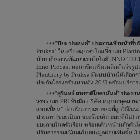
+++
“ปิยะ ประยงค์” ประธานเจ้าหน้าที่บ
Pruksa” ในเครือพฤกษา โฮลดิ้ง เผย Plantn
บ้าน ด้วยการพัฒนาเทคโนโลยี INNO-TECH
Inno-Precast คอนกรีตเสริมเหล็กสำเร็จรูปค
Plantnery by Pruksa มีแบบบ้านให้เลือกกว
ประกันโครงสร้างนานถึง 20 ปี พร้อมบริกา
+++
“สุรินทร์ สหชาติโภคานันท์” ประธานเ
วงจร เผย PRI จับมือ บริษัท ดนุเดชอุตสาหก
แชมเปี้ยน” ส่งเสริมการแยกขยะที่ถูกวิธีใน
ประเภท (ขยะเปียก ขยะรีไซเคิล ขยะทั่วไป
ขยะภายในครัวเรือน พร้อมเดินหน้าผลักดัน
ปรับค่าธรรมเนียมเก็บขยะมูลฝอยเพิ่มขึ้น 3 