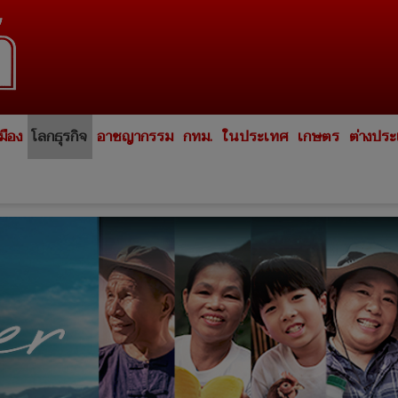
มือง
โลกธุรกิจ
อาชญากรรม
กทม.
ในประเทศ
เกษตร
ต่างปร