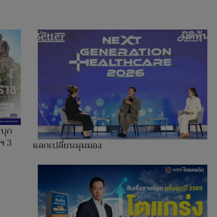
บุก
ฯ 3
แลกเปลี่ยนมุมมอง