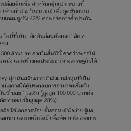
ินปล่อยสินเชื่อ สำหรับกลุ่มเปราะบางที่
 (จ่ายค่าประกันชดเชย) เพื่อดูดซับความ
จ่ายเคลมสูงถึง 42% ต่อพอร์ตการค้ำประกัน
้หนี้ที่เน้น “ตัดต้นก่อนตัดดอก” อัตรา
เคลม
า 500 ล้านบาท ภายในสิ้นปีนี้ คาดว่าจะก่อให้
 ตำแหน่ง และสร้างผลประโยชน์ทางเศรษฐกิจได้
y มุ่งเน้นสร้างการเข้าถึงแหล่งทุนที่เป็น
ะขยายโอกาสให้ผู้ประกอบการสามารถเริ่มต้น
มันนี่ บสย.” วงเงินกู้สูงสุด 100,000 บาทต่อ
ดอัตราดอกเบี้ยสูงสุด 28%)
อถือ ใช้เอกสารน้อย ขั้นตอนเข้าใจง่าย รู้ผล
าคเอกชน และเทคโนโลยี เพื่อพัฒนาโมเดลการ