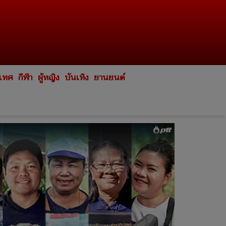
ะเทศ
กีฬา
ผู้หญิง
บันเทิง
ยานยนต์