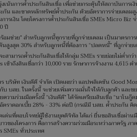
ุ่งเน้นการค้ำประกันสินเชื่อ เพื่อช่วยกระตุ้นให้สถาบันการเง
ะกัน และขาดหลักทรัพย์ค้ำประกัน ด้วยอัตราการจ่ายเคลมสูง
ถาบันการเงิน โดยโครงการค้ำประกันสินเชื่อ SMEs Micro Biz 
0 ปี
ร้อมช่วย” สำหรับลูกหนี้ทุกรายที่ถูกจ่ายเคลม เป็นมาตรการแก
้นสูงสุด 30% สำหรับลูกหนี้ที่ต้องการ “ปลดหนี้” ที่ถูกจ่าย
้นจะสามารถค้ำประกันสินเชื่อให้กลุ่ม SMEs รายย่อยไม่ต่ำกว่
 เข้าถึงสินเชื่อกว่า 10,000 ราย รักษาการจ้างงาน 4,615
าร บริษัท เงินดีดี จำกัด เปิดเผยว่า แอปพลิเคชัน Good Mone
ับ บสย. ในครั้งนี้ จะช่วยเพิ่มความมั่นใจให้กับลูกค้า แล
วามร่วมมือครั้งนี้ “เงินดีดี” ได้จัดเตรียมสินเชื่อ “นาโนกู๊ด
 อัตราดอกเบี้ย 28% - 33% ต่อปี (กรณีมี บสย. ค้ำประกัน คิ
ที่ตอบโจทย์ผู้ใช้งานยุคดิจิทัล ได้แก่ ยื่นขอสินเชื่อผ่านมื
ยะยาวของโครงการ คือการสร้างความร่วมมือระหว่างภาครัฐ ภ
าร SMEs ทั่วประเทศ