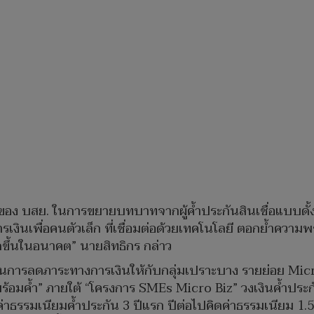
ัญของ บสย. ในการขยายบทบาทจากผู้ค้ำประกันสินเชื่อแบบดั้งเดิ
รเงินเพื่อคนตัวเล็ก ที่เชื่อมต่อด้วยเทคโนโลยี ตอกย้ำคว
ิดขึ้นในอนาคต” นายสิทธิกร กล่าว
่งเน้นการลดภาระทางการเงินให้กับกลุ่มเปราะบาง รายย่อย
พร้อมค้ำ” ภายใต้ “โครงการ SMEs Micro Biz” วงเงินค้ำประ
ีค่าธรรมเนียมค้ำประกัน 3 ปีแรก ปีต่อไปคิดค่าธรรมเนียม 1