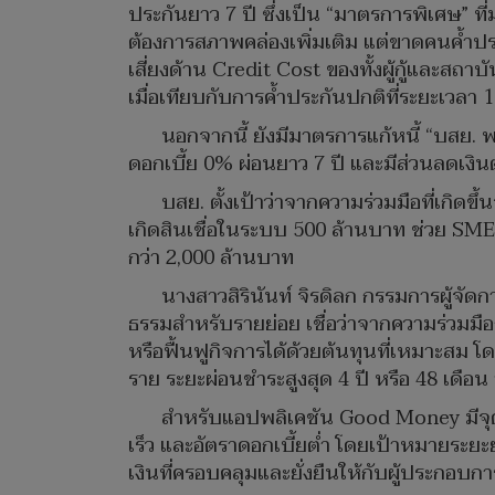
ประกันยาว 7 ปี ซึ่งเป็น “มาตรการพิเศษ” ที่ม
ต้องการสภาพคล่องเพิ่มเติม แต่ขาดคนค้ำปร
เสี่ยงด้าน Credit Cost ของทั้งผู้กู้และส
เมื่อเทียบกับการค้ำประกันปกติที่ระยะเวลา 1
นอกจากนี้ ยังมีมาตรการแก้หนี้ “บสย. พ
ดอกเบี้ย 0% ผ่อนยาว 7 ปี และมีส่วนลดเงินต
บสย. ตั้งเป้าว่าจากความร่วมมือที่เกิดขึ
เกิดสินเชื่อในระบบ 500 ล้านบาท ช่วย SMEs
กว่า 2,000 ล้านบาท
นางสาวสิรินันท์ จิรดิลก กรรมการผู้จัดก
ธรรมสำหรับรายย่อย เชื่อว่าจากความร่วมมือก
หรือฟื้นฟูกิจการได้ด้วยต้นทุนที่เหมาะสม โดยค
ราย ระยะผ่อนชำระสูงสุด 4 ปี หรือ 48 เดือน
สำหรับแอปพลิเคชัน Good Money มีจุดเด่น
เร็ว และอัตราดอกเบี้ยต่ำ โดยเป้าหมายระ
เงินที่ครอบคลุมและยั่งยืนให้กับผู้ประกอบก