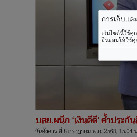
การเก็บและใ
เว็บไซต์นี้ใช้
ยินยอมให้ใช้คุ
บสย.ผนึก ‘เงินดีดี’ ค้ำประกัน
วันอังคาร ที่ 8 กรกฎาคม พ.ศ. 2568, 15.04 น