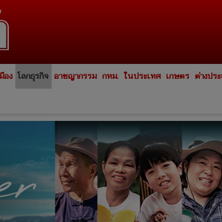
มือง
โลกธุรกิจ
อาชญากรรม
กทม.
ในประเทศ
เกษตร
ต่างปร