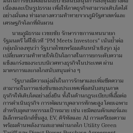
มั่นในการขับเคลื่อนนโยบายสนับสนุนการลงทุนอย่างต่อ
เนื่องและเป็นรูปธรรม เพื่อให้ภาคธุรกิจสามารถเติบโตได้
อย่างมั่นคง ท่ามกลางความท้าทายจากภูมิรัฐศาสตร์และ
เศรษฐกิจโลกที่ผันผวน
นายภูมิธรรม เวชยชัย รักษาราชการแทนนายก
รัฐมนตรี ได้ใช้เวที “PM Meets Investors” เน้นย้ำต่อ
กลุ่มนักลงทุนว่า รัฐบาลไทยพร้อมเดินหน้าเชิงรุก มุ่ง
เปลี่ยนความท้าทายให้เป็นโอกาสในการยกระดับความ
แข็งแกร่งของระบบนิเวศทางธุรกิจในประเทศ ผ่าน
มาตรการและกลไกสนับสนุนต่าง ๆ
“รัฐบาลมีความมุ่งมั่นในการรักษาและเพิ่มขีดความ
สามารถในการแข่งขันของประเทศเพื่อสนับสนุนภาค
ธุรกิจให้เติบโตอย่างยั่งยืน ทั้งในด้านกฎระเบียบที่เอื้อต่อ
การดำเนินธุรกิจ การพัฒนาบุคลากรทักษะสูง โดยเฉพาะ
สำหรับอุตสาหกรรมเป้าหมาย เช่น เซมิคอนดักเตอร์และ
อิเล็กทรอนิกส์ขั้นสูง, EV, ดิจิทัลและ AI การเตรียมความ
พร้อมด้านพลังงานสะอาดผ่านกลไก Utility Green
Tariff และ Direct Power Purchase Agreement