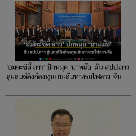
‘อมตะซิตี้ ลาว’ ปักหมุด ‘นาหม้อ’ ดัน สปป.ลาว
สู่แลนด์ลิงก์ลงทุนบนเส้นทางรถไฟลาว-จีน