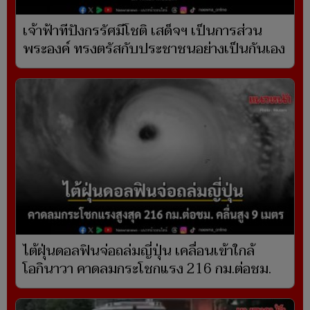
เจ้าฟ้าทีปังกรรัศมีโชติ เสด็จฯ เป็นการส่วน
พระองค์ ทรงตรัสกับประชาชนอย่างเป็นกันเอง
ไต้ฝุ่นดอลฟินจ่อถล่มญี่ปุ่น เคลื่อนเข้าใกล้
โอกินาวา คาดลมกระโชกแรง 216 กม.ต่อชม.