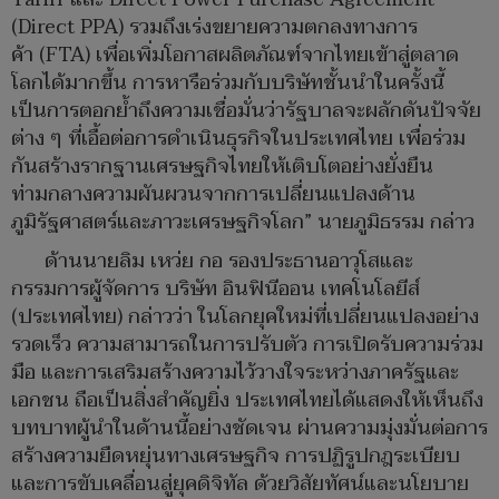
(Direct PPA) รวมถึงเร่งขยายความตกลงทางการ
ค้า (FTA) เพื่อเพิ่มโอกาสผลิตภัณฑ์จากไทยเข้าสู่ตลาด
โลกได้มากขึ้น การหารือร่วมกับบริษัทชั้นนำในครั้งนี้
เป็นการตอกย้ำถึงความเชื่อมั่นว่ารัฐบาลจะผลักดันปัจจัย
ต่าง ๆ ที่เอื้อต่อการดำเนินธุรกิจในประเทศไทย เพื่อร่วม
กันสร้างรากฐานเศรษฐกิจไทยให้เติบโตอย่างยั่งยืน
ท่ามกลางความผันผวนจากการเปลี่ยนแปลงด้าน
ภูมิรัฐศาสตร์และภาวะเศรษฐกิจโลก” นายภูมิธรรม กล่าว
ด้านนายลิม เหว่ย กอ รองประธานอาวุโสและ
กรรมการผู้จัดการ บริษัท อินฟินีออน เทคโนโลยีส์
(ประเทศไทย) กล่าวว่า ในโลกยุคใหม่ที่เปลี่ยนแปลงอย่าง
รวดเร็ว ความสามารถในการปรับตัว การเปิดรับความร่วม
มือ และการเสริมสร้างความไว้วางใจระหว่างภาครัฐและ
เอกชน ถือเป็นสิ่งสำคัญยิ่ง ประเทศไทยได้แสดงให้เห็นถึง
บทบาทผู้นำในด้านนี้อย่างชัดเจน ผ่านความมุ่งมั่นต่อการ
สร้างความยืดหยุ่นทางเศรษฐกิจ การปฏิรูปกฎระเบียบ
และการขับเคลื่อนสู่ยุคดิจิทัล ด้วยวิสัยทัศน์และนโยบาย