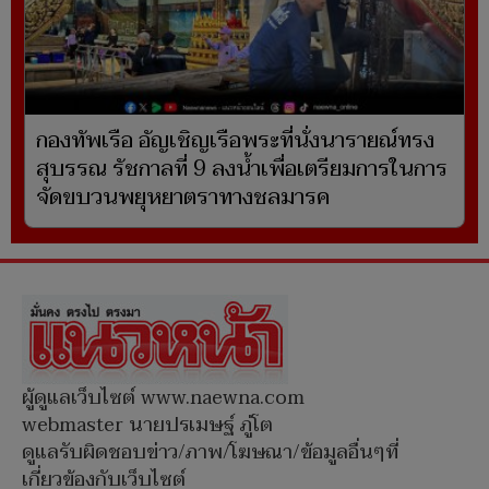
กองทัพเรือ อัญเชิญเรือพระที่นั่งนารายณ์ทรง
สุบรรณ รัชกาลที่ 9 ลงน้ำเพื่อเตรียมการในการ
จัดขบวนพยุหยาตราทางชลมารค
ผู้ดูแลเว็บไซต์ www.naewna.com
webmaster นายปรเมษฐ์ ภู่โต
ดูแลรับผิดชอบข่าว/ภาพ/โฆษณา/ข้อมูลอื่นๆที่
เกี่ยวข้องกับเว็บไซต์