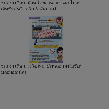
ขนส่งฯ เตือน! นั่งรถโดยสารสาธารณะ ไม่คาด
เข็มขัดนิรภัย ปรับ 5 พันบาท !!
ขนส่งฯ เตือน! ระวังมิจฉาชีพหลอกทำใบขับขี่
ปลอมออนไลน์