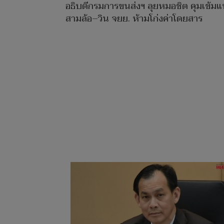
อธิบดีกรมการขนส่งฯ ลุยหมอชิต คุมเข้มแท
สามล้อ–วิน จยย. ห้ามโก่งค่าโดยสาร