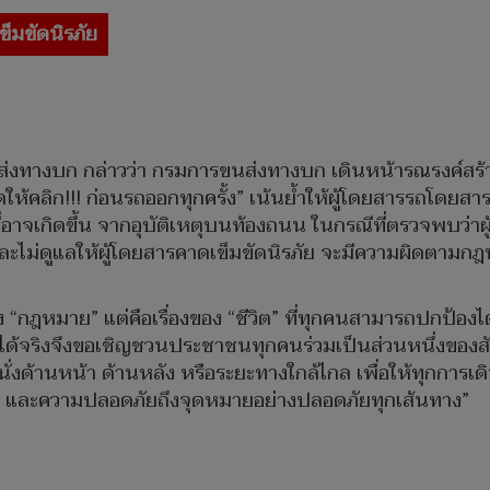
็มขัดนิรภัย
ส่งทางบก กล่าวว่า กรมการขนส่งทางบก เดินหน้า
รณรงค์สร
คลิก!!! ก่อนรถออกทุกครั้ง” เน้นย้ำให้ผู้โดยสารรถโดยสารส
่อาจเกิดขึ้น จากอุบัติเหตุบนท้องถนน ในกรณีที่ตรวจพบว่าผ
ะไม่ดูแลให้ผู้โดยสารคาดเข็มขัดนิรภัย จะมีความผิดตามกฎ
อง “กฎหมาย” แต่คือเรื่องของ “ชีวิต” ที่ทุกคนสามารถปกป้อง
ดชีวิตไว้ได้จริงจึงขอเชิญชวนประชาชนทุกคนร่วมเป็นส่วนหนึ่ง
่าจะนั่งด้านหน้า ด้านหลัง หรือระยะทางใกล้ไกล เพื่อให้ทุกก
นใจ และความปลอดภัยถึงจุดหมายอย่างปลอดภัยทุกเส้นทาง”