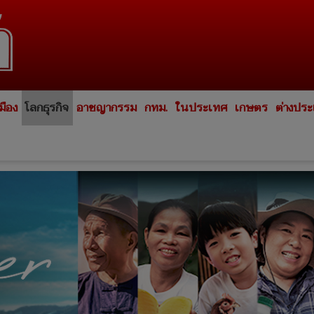
มือง
โลกธุรกิจ
อาชญากรรม
กทม.
ในประเทศ
เกษตร
ต่างปร