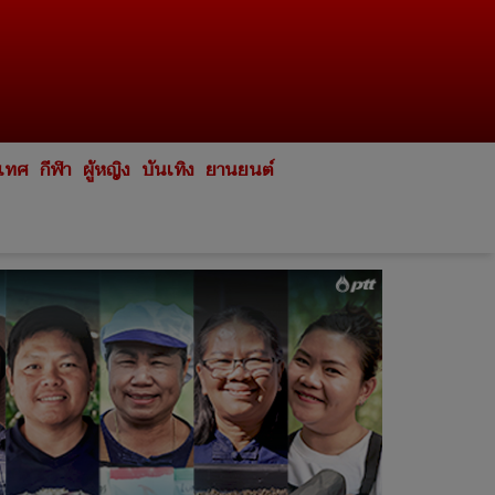
ะเทศ
กีฬา
ผู้หญิง
บันเทิง
ยานยนต์