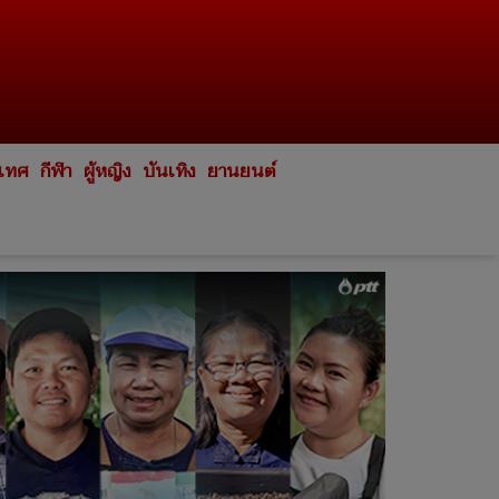
ะเทศ
กีฬา
ผู้หญิง
บันเทิง
ยานยนต์