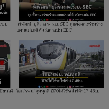
ระบบ
‘พิพัฒน์’ ยุติร่าง พ.ร.บ. SEC ลุยตั้งคณะร่วมร่าง
แผนแม่บทใต้-เร่งสางปม EEC
บียนได้
โอน‘รฟม.’คุมทุกสี ปี70ได้ใช้รถไฟฟ้า17-45บ.