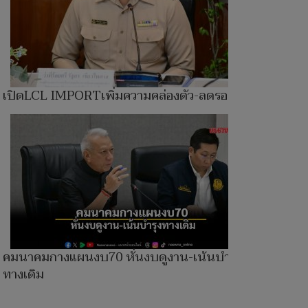
เปิดLCL IMPORTเพิ่มความคล่องตัว-ลดรอคิว
คมนาคมกางแผนงบ70 หั่นงบดูงาน-เน้นบำรุง
ทางเดิม