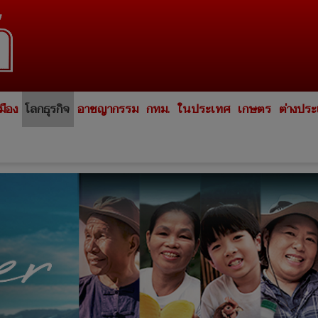
มือง
โลกธุรกิจ
อาชญากรรม
กทม.
ในประเทศ
เกษตร
ต่างปร