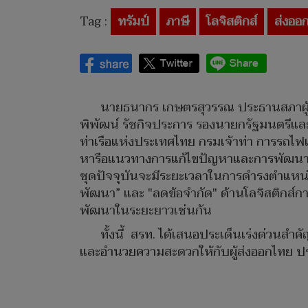
Tag :
ทรัมป์
ภาษี
โลจิสติกส์
ส่งออ
นายธนากร เกษตรสุวรรณ ประธานสภาผู้ส่งส
พิพัฒน์ รัชกิจประการ รองนายกรัฐมนตรีแ
ท่าเรือแห่งประเทศไทย กรมเจ้าท่า การรถ
หารือแนวทางการแก้ไขปัญหาและการพัฒนาระ
ชุดปัจจุบันจะมีระยะเวลาในการดำรงตำแหน
พัฒนา” และ "ลดข้อจำกัด" ด้านโลจิสติกส์ก
พัฒนาในระยะยาวเช่นกัน
ทั้งนี้ สรท. ได้เสนอประเด็นเร่งด่วนส
และอำนวยความสะดวกให้กับผู้ส่งออกไทย ป