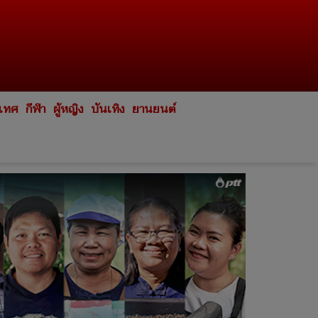
ะเทศ
กีฬา
ผู้หญิง
บันเทิง
ยานยนต์