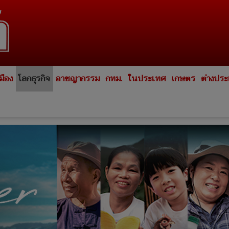
มือง
โลกธุรกิจ
อาชญากรรม
กทม.
ในประเทศ
เกษตร
ต่างปร