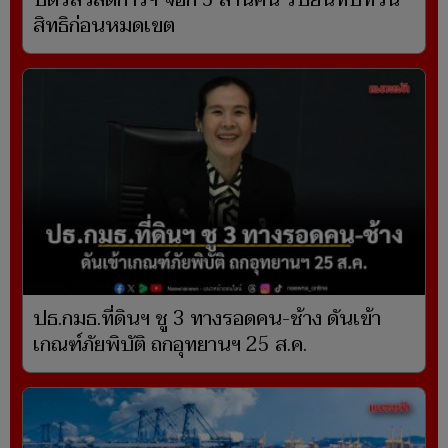
บัตรสวัสดิการฯ จี้อีก 5 ล้านคน รีบยื่นทบทวน
สิทธิก่อนหมดเขต
ปธ.กมธ.ที่ดินฯ ชู 3 ทางรอดคน-ช้าง ดันเข้า
เกณฑ์ภัยพิบัติ ถกอุทยานฯ 25 ส.ค.