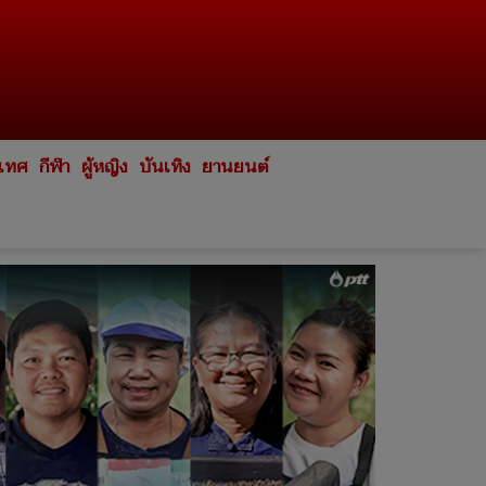
ะเทศ
กีฬา
ผู้หญิง
บันเทิง
ยานยนต์