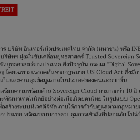
TREIT
ร บริษัท อินเทอร์เน็ตประเทศไทย จำกัด (มหาชน) หรือ INET
บริษัทฯ มุ่งมั่นขับเคลื่อนยุทธศาสตร์ Trusted Sovereign
ิงยุทธศาสตร์ของประเทศ ซึ่งปัจจุบัน กระแส “Digital Sove
มสำคัญ โดยเฉพาะแรงกดดันจากกฎหมาย US Cloud Act ซึ่งมีก
เก็บและควบคุมข้อมูลภายในประเทศของตนเองมากขึ้น
ตรียมความพร้อมด้าน Sovereign Cloud มามากกว่า 10 ปี เ
ละพัฒนาเทคโนโลยีอย่างต่อเนื่องโดยคนไทย ในรูปแบบ Open
่อสร้างระบบนิเวศดิจิทัล ภายใต้การกำกับดูแลตามกฎหมายอย่า
นอกประเทศ พร้อมระบบการควบคุมการเข้าถึงที่ปลอดภัย โปร่