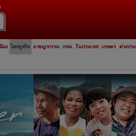
มือง
โลกธุรกิจ
อาชญากรรม
กทม.
ในประเทศ
เกษตร
ต่างปร