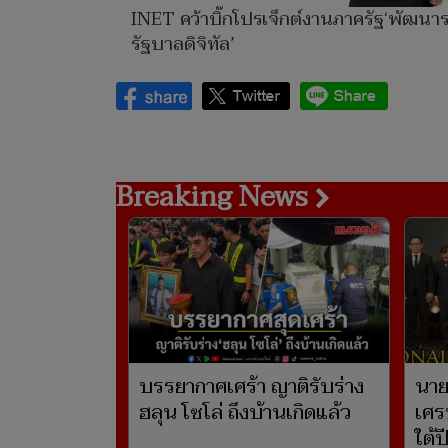
INET คว้าบิ๊กโปรเจ็กต์งานภาครัฐ‘พัฒน
รัฐบาลดิจิทัล’
Breaking News
บรรยากาศเศร้า ญาติรับร่าง
นาย
ฮลุน โซโล่ ถึงบ้านเกิดแล้ว
เศร
ใต้