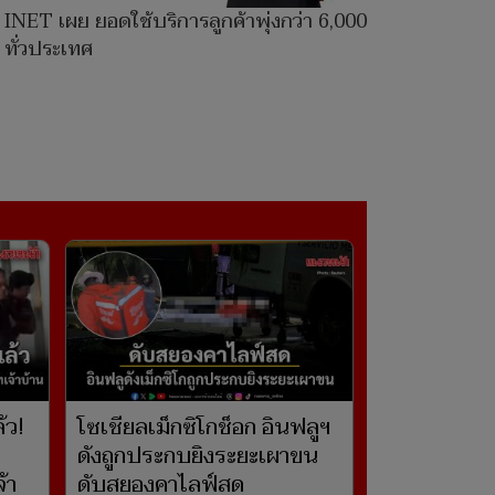
INET เผย ยอดใช้บริการลูกค้าพุ่งกว่า 6,000 ราย
ทั่วประเทศ
้ว!
โซเชียลเม็กซิโกช็อก อินฟลูฯ
ดังถูกประกบยิงระยะเผาขน
้า
ดับสยองคาไลฟ์สด