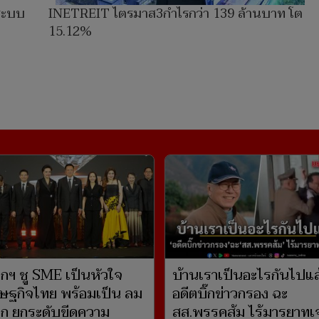
าระบบ
INETREIT ไตรมาส3กำไรกว่า 139 ล้านบาท โต
15.12%
กฯ ชู SME เป็นหัวใจ
บ้านเราเป็นอะไรกันไปแล
ษฐกิจไทย พร้อมเป็น ลม
อดีตบิ๊กข่าวกรอง ฉะ
ปีก ยกระดับขีดความ
สส.พรรคส้ม ไร้มารยาทเจ