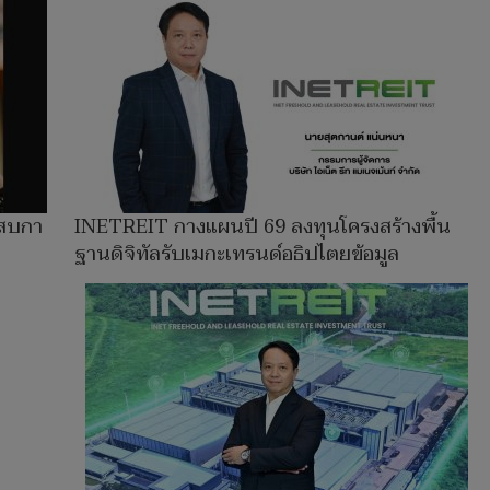
ะสบกา
INETREIT กางแผนปี 69 ลงทุนโครงสร้างพื้น
ฐานดิจิทัลรับเมกะเทรนด์อธิปไตยข้อมูล