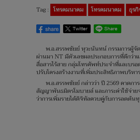
Tag :
โทรคมนาคม
โทรคมนาคม
ธุรก
พ.อ.สรรพชัยย์ หุวะนันทน์ กรรมการผู้จ
ผ่านมา NT มีตัวเลขผลประกอบการที่ดีกว่าแผ
สื่อสารไร้สาย กลุ่มโทรศัพท์ประจำที่และบร
ปรับโครงสร้างงานที่เพิ่มประสิทธิภาพบริหา
พ.อ.สรรพชัยย์ กล่าวว่า ปี 2569 คาดก
สัญญาพันธมิตรโมบายล์ และภาระค่าใช้จ่ายจา
ว่าการเพิ่มรายได้ดิจิทัลควบคู่กับการลดต้