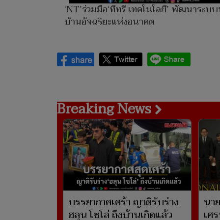
‘NT’ร่วมมือ‘ทีทรี เทคโนโลยี’ พัฒนาระบบ
บ้านอัจฉริยะแห่งอนาคต
Breaking News
บรรยากาศเศร้า ญาติรับร่าง
นาย
ฮลุน โซโล่ ถึงบ้านเกิดแล้ว
เศร