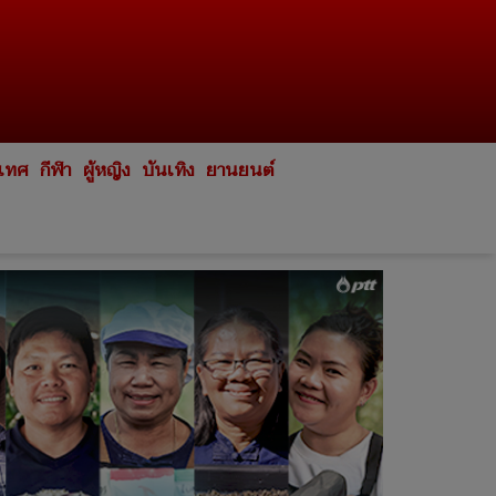
ะเทศ
กีฬา
ผู้หญิง
บันเทิง
ยานยนต์