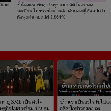
นิเวศ
ชั่วโมงแรกพีคสุด! ทรูฯ เผยสถิติวันแรกลง
ทะเบียน ไทยช่วยไทย พลัส ดันยอดผู้ใช้แอปเป๋า
ตังพุ่งทำลายสถิติ 1,864%
กฯ ชู SME เป็นหัวใจ
บ้านเราเป็นอะไรกันไปแล
ษฐกิจไทย พร้อมเป็น ลม
อดีตบิ๊กข่าวกรอง ฉะ