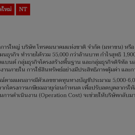
ิจใหม่
NT
ัดการใหญ่ บริษัท โทรคมนาคมแห่งชาติ จำกัด (มหาชน) หรือ
นธุรกิจ ทำรายได้รวม 55,000 กว่าล้านบาท กำไรสุทธิ 1,900
อดแบนด์ กลุ่มธุรกิจโครงสร้างพื้นฐาน และกลุ่มธุรกิจดิจิทั
รงานภายใน การใช้สินทรัพย์อย่างมีประสิทธิภาพคุ้มค่า และก
ารณ์ตามแผนอาจมีตัวเลขขาดทุนทางบัญชีประมาณ 5,000-6,000
กโครงการเกษียณอายุก่อนกำหนด เพื่อปรับลดบุคลากรให้องค์ก
นทุนการดำเนินงาน (Operation Cost) จะช่วยให้บริษัทกลับม