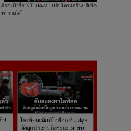
ล็อกเป้ารื้อ‘NT-ปณท.’ ปรับโครงสร้าง-รีเซ็ตแผน
หารายได้
้ว!
โซเชียลเม็กซิโกช็อก อินฟลูฯ
ดังถูกประกบยิงระยะเผาขน