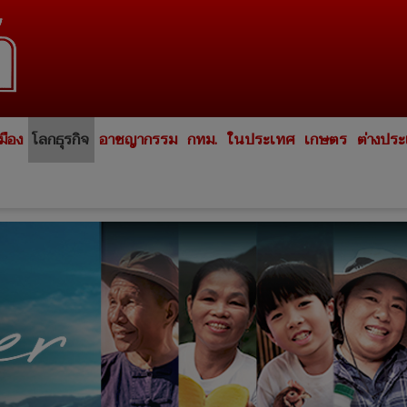
มือง
โลกธุรกิจ
อาชญากรรม
กทม.
ในประเทศ
เกษตร
ต่างปร