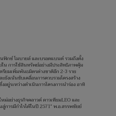
านฟิกซ์ โมบายล์ และบรอดแบนด์ รวมถึงตั้ง
ใน การใช้สินทรัพย์อย่างมีประสิทธิภาพคุ้ม
รียมเพิ่มพันธมิตรต่างชาติอีก 2-3 ราย
ิ และยังเน้นขับเคลื่อนการควบรวมโครงสร้าง
ึ่งอยู่ระหว่างดำเนินการโครงการนำร่อง อาทิ
ด้ใหม่อย่างธุรกิจคลาวด์ ดาวเทียมLEO และ
์นสู่การมีกำไรได้ในปี 2571” พ.อ.สรรพชัยย์