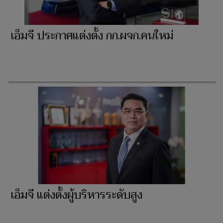
เอ็มจี ประกาศแต่งตั้ง กก.ผจก.คนใหม่
เอ็มจี แต่งตั้งผู้บริหารระดับสูง