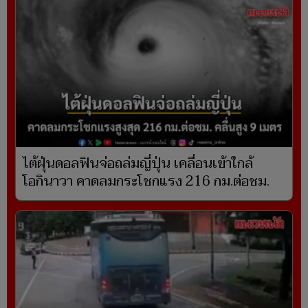
ไต้ฝุ่นดอลฟินจ่อถล่มญี่ปุ่น เคลื่อนเข้าใกล้
โอกินาวา คาดลมกระโชกแรง 216 กม.ต่อชม.