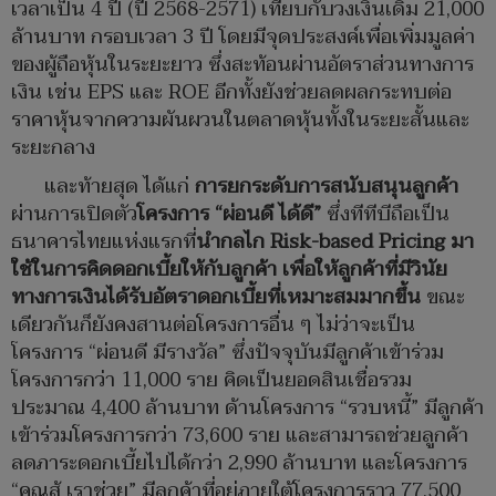
เวลาเป็น 4 ปี (ปี 2568-2571) เทียบกับวงเงินเดิม 21,000
ล้านบาท กรอบเวลา 3 ปี โดยมีจุดประสงค์เพื่อเพิ่มมูลค่า
ของผู้ถือหุ้นในระยะยาว ซึ่งสะท้อนผ่านอัตราส่วนทางการ
เงิน เช่น EPS และ ROE อีกทั้งยังช่วยลดผลกระทบต่อ
ราคาหุ้นจากความผันผวนในตลาดหุ้นทั้งในระยะสั้นและ
ระยะกลาง
และท้ายสุด ได้แก่
การยกระดับการสนับสนุนลูกค้า
ผ่านการเปิดตัว
โครงการ
“ผ่อนดี ได้ดี”
ซึ่งทีทีบีถือเป็น
ธนาคารไทยแห่งแรกที่
นำกลไก
Risk-based Pricing มา
ใช้ในการคิดดอกเบี้ยให้กับลูกค้า
เพื่อให้ลูกค้าที่มีวินัย
ทางการเงินได้รับอัตราดอกเบี้ยที่เหมาะสมมากขึ้น
ขณะ
เดียวกันก็ยังคงสานต่อโครงการอื่น ๆ ไม่ว่าจะเป็น
โครงการ “ผ่อนดี มีรางวัล” ซึ่งปัจจุบันมีลูกค้าเข้าร่วม
โครงการกว่า 11,000 ราย คิดเป็นยอดสินเชื่อรวม
ประมาณ 4,400 ล้านบาท ด้านโครงการ “รวบหนี้” มีลูกค้า
เข้าร่วมโครงการกว่า
73,600
ราย และสามารถช่วยลูกค้า
ลดภาระดอกเบี้ยไปได้กว่า 2,990 ล้านบาท และโครงการ
“คุณสู้ เราช่วย” มีลูกค้าที่อยู่ภายใต้โครงการราว 77,500