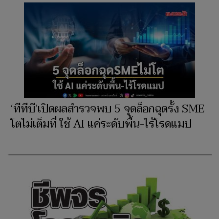
‘ทีทีบี’เปิดผลสำรวจพบ 5 จุดล็อกฉุดรั้ง SME
โตไม่เต็มที่ ใช้ AI แค่ระดับพื้น-ไร้โรดแมป