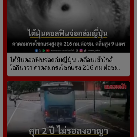
ไต้ฝุ่นดอลฟินจ่อถล่มญี่ปุ่น เคลื่อนเข้าใกล้
โอกินาวา คาดลมกระโชกแรง 216 กม.ต่อชม.