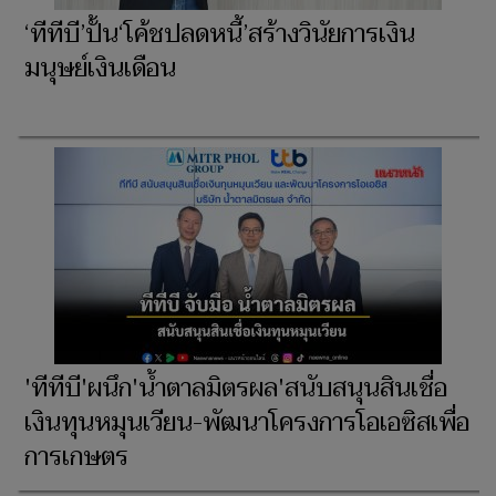
‘ทีทีบี’ปั้น‘โค้ชปลดหนี้’สร้างวินัยการเงิน
มนุษย์เงินเดือน
'ทีทีบี'ผนึก'น้ำตาลมิตรผล'สนับสนุนสินเชื่อ
เงินทุนหมุนเวียน-พัฒนาโครงการโอเอซิสเพื่อ
การเกษตร