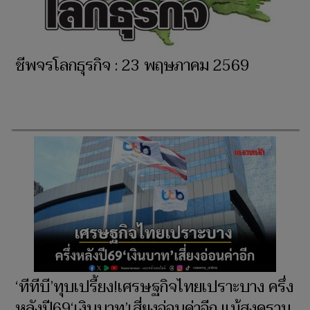
ชีพจรโลกธุรกิจ : 23 พฤษภาคม 2569
‘ทีทีบี’ทุบเปรี้ยง!เศรษฐกิจไทยเปราะบาง ครึ่ง
หลังปี69‘เงินบาท’เสี่ยงอ่อนค่าอีก แม้สงคราม