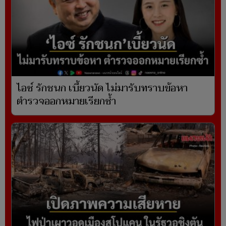
ไอซ์ รักชนก เบี้ยวนัด ไม่มารับทราบข้อหา
ตำรวจออกหมายเรียกซ้ำ