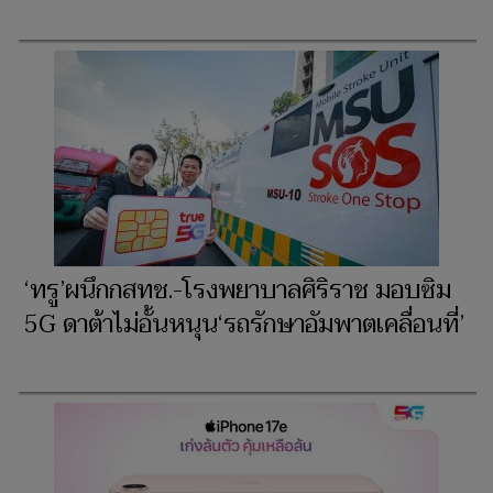
‘ทรู’ผนึกกสทช.-โรงพยาบาลศิริราช มอบซิม
5G ดาต้าไม่อั้นหนุน‘รถรักษาอัมพาตเคลื่อนที่’