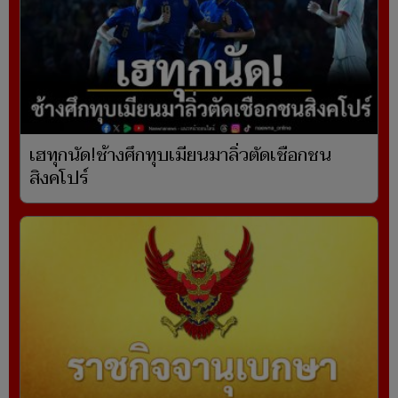
เฮทุกนัด!ช้างศึกทุบเมียนมาลิ่วตัดเชือกชน
สิงคโปร์