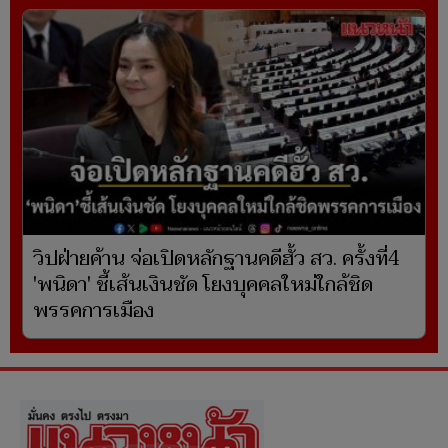
วิปฝ่ายค้าน จ่อเปิดหลักฐานคดีฮั้ว สว. ครั้งที่4
'พนิดา' ชี้เส้นเงินชัด โยงบุคคลใหม่ใกล้ชิด
พรรคการเมือง