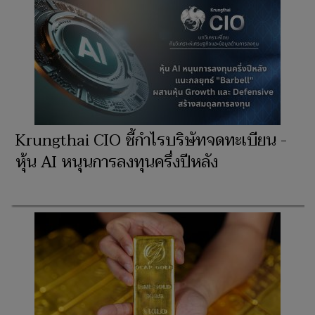
Krungthai CIO ชี้กำไรบริษัทจดทะเบียน -
หุ้น AI หนุนการลงทุนครึ่งปีหลัง