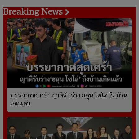
Breaking News
บรรยากาศเศร้า ญาติรับร่าง ฮลุน โซโล่ ถึงบ้าน
เกิดแล้ว