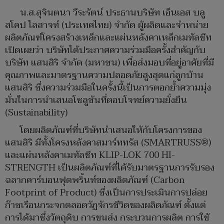
น.ส.สุจินตนา วีระรัตน์ ประธานบริษัท เอ็นเอส บลู
สโคป ไลสาจท์ (ประเทศไทย) จำกัด ผู้ผลิตและจำหน่าย
ผลิตภัณฑ์โครงสร้างเหล็กและแผ่นหลังคาเหล็กเมทัลชีท
เปิดเผยว่า บริษัทได้ประกาศความร่วมมือครั้งสำคัญกับ
บริษัท แสนสิริ จำกัด (มหาชน) เพื่อส่งมอบที่อยู่อาศัยที่มี
คุณภาพและมาตรฐานความปลอดภัยสูงสุดแก่ลูกบ้าน
แสนสิริ ซึ่งความร่วมมือในครั้งนี้เป็นการตอกย้ำความมุ่ง
มั่นในการนำเสนอโซลูชันที่ตอบโจทย์ความยั่งยืน
(Sustainability)
โดยผลิตภัณฑ์ที่บริษัทนำเสนอให้กับโครงการของ
แสนสิริ มีทั้งโครงหลังคาสมาร์ททรัส (SMARTRUSS®)
และแผ่นหลังคาเมทัลชีท KLIP-LOK 700 HI-
STRENGTH เป็นผลิตภัณฑ์ที่ได้รับมาตรฐานการรับรอง
ฉลากคาร์บอนฟุตพริ้นท์ของผลิตภัณฑ์ (Carbon
Footprint of Product) ซึ่งเป็นการประเมินการปล่อย
ก๊าซเรือนกระจกตลอดวัฏจักรชีวิตของผลิตภัณฑ์ ตั้งแต่
การได้มาซึ่งวัตถุดิบ การขนส่ง กระบวนการผลิต การใช้