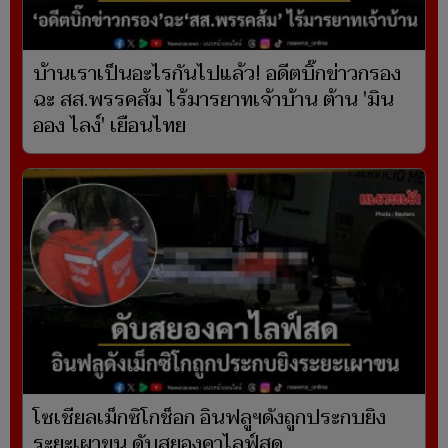
บ้านเราเป็นอะไรกันไปแล้ว! อดีตบิ๊กข่าวกรอง
ฉะ สส.พรรคส้ม ไร้มารยาทเจ้าบ้าน ต้าน 'มิน
ออง ไลง์' เยือนไทย
โซเชียลเม็กซิโกช็อก อินฟลูฯดังถูกประกบยิง
ระยะเผาขน ดับสยองคาไลฟ์สด