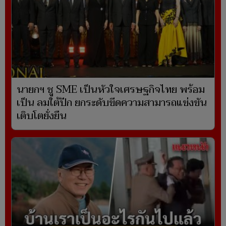
นายกฯ ชู SME เป็นหัวใจเศรษฐกิจไทย พร้อม
เป็น ลมใต้ปีก ยกระดับขีดความสามารถแข่งขัน
เติบโตยั่งยืน