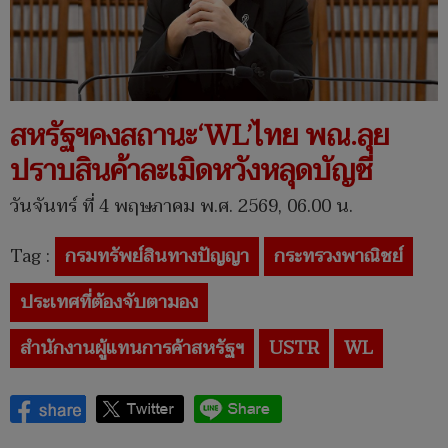
สหรัฐฯคงสถานะ‘WL’ไทย พณ.ลุย
ปราบสินค้าละเมิดหวังหลุดบัญชี
วันจันทร์ ที่ 4 พฤษภาคม พ.ศ. 2569, 06.00 น.
Tag :
กรมทรัพย์สินทางปัญญา
กระทรวงพาณิชย์
ประเทศที่ต้องจับตามอง
สำนักงานผู้แทนการค้าสหรัฐฯ
USTR
WL