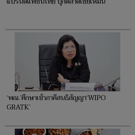
แบรนด์แฟชั่นไทย บุกตลาดเซี่ยเหมิน
‘พณ.’ศึกษาเข้าภาคีสนธิสัญญา‘WIPO
GRATK’