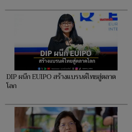
DIP ผนึก EUIPO สร้างแบรนด์ไทยสู่ตลาด
โลก