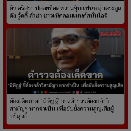
ดิว อริสรา ปล่อยช็อตหวานจุ๊บแฟนหนุ่มตระกูล
ดัง วู้ดดี้ ล่ำซำ ชาวเน็ตคอมเมนต์สนั่นไอจี
ต้องเด็ดขาด! ‘นิพิฏฐ์’ มองตำรวจต้องกล้าวิ
สามัญฯ หากจำเป็น เพื่อยับยั้งความสูญเสียผู้
บริสุทธิ์