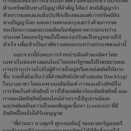
การของไทยในการเข้าเป็นภาคีความตกลงระหว่างประเทศ
ด้านทรัพย์สินทางปัญญาที่สำคัญ ได้แก่ สนธิสัญญาว่า
ด้วยการแสดงและสิ่งบันทึกเสียงขององค์การทรัพย์สิน
ทางปัญญาโลก และความตกลงกรุงเฮกว่าด้วยการจด
ทะเบียนการออกแบบผลิตภัณฑ์อุตสาหกรรมระหว่าง
ประเทศ โดยสหรัฐฯขอให้ไทยเร่งปรับแก้ไขกฎหมายให้
สำเร็จ เพื่อเข้าเป็นภาคีความตกลงระหว่างประเทศเหล่านี้
นอกจากนี้ยังพบการจำหน่ายสินค้าละเมิดฯ โดย
เฉพาะในช่องทางออนไลน์ โดยสหรัฐฯขอให้ไทยขยายผล
การปราบปรามไปถึงผู้ค้ารายใหญ่หรือแหล่งผลิตให้มาก
ขึ้น รวมทั้งยังเห็นว่ามีคำขอสิทธิบัตรค้างสะสม (backlog)
ในบางสาขา โดยเฉพาะเภสัชภัณฑ์ การแอบอ้างสิทธิใน
การจัดเก็บค่าลิขสิทธิ์ การใช้ซอฟต์แวร์ละเมิดลิขสิทธิ์ และ
การละเมิดลิขสิทธิ์ออนไลน์ผ่านการใช้อุปกรณ์และ
แอปพลิเคชันดาวน์โหลดข้อมูลเนื้อหา (content) ที่มี
ลิขสิทธิ์โดยไม่ได้รับอนุญาต
“ที่ผ่านมา นางศุภจี สุธรรมพันธุ์ รองนายกรัฐมนตรี
และรัฐมนตรีว่าการกระทรวงพาณิชย์ ได้มีข้อสั่งการให้