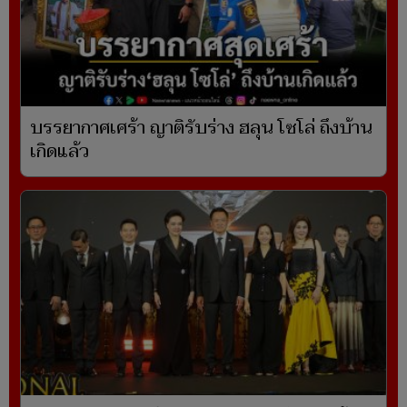
บรรยากาศเศร้า ญาติรับร่าง ฮลุน โซโล่ ถึงบ้าน
เกิดแล้ว