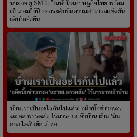
นายกฯ ชู SME เป็นหัวใจเศรษฐกิจไทย พร้อม
เป็น ลมใต้ปีก ยกระดับขีดความสามารถแข่งขัน
เติบโตยั่งยืน
บ้านเราเป็นอะไรกันไปแล้ว! อดีตบิ๊กข่าวกรอง
ฉะ สส.พรรคส้ม ไร้มารยาทเจ้าบ้าน ต้าน 'มิน
ออง ไลง์' เยือนไทย