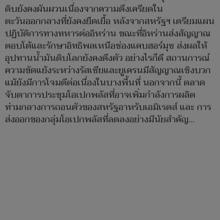
ดิบยังคงผันผวนเนื่องจากความตึงเครียดใน
ตะวันออกกลางที่ยังคงยืดเยื้อ หลังจากสหรัฐฯ เตรียมแผน
ปฏิบัติการทางทหารต่ออิหร่าน ขณะที่อิหร่านส่งสัญญาณ
ตอบโต้และรักษาอิทธิพลเหนือช่องแคบฮอร์มุซ ส่งผลให้
อุปทานน้ำมันดิบโลกยังคงตึงตัว อย่างไรก็ดี สถานการณ์
ความขัดแย้งระหว่างรัสเซียและยูเครนมีสัญญาณเชิงบวก
แม้ยังมีการโจมตีต่อเนื่องในบางพื้นที่ นอกจากนี้ ตลาด
จับตาการประชุมโอเปกพลัสที่อาจเพิ่มกำลังการผลิต
ท่ามกลางการถอนตัวของสหรัฐอาหรับเอมิเรตส์ และ การ
ส่งออกของกลุ่มโอเปกพลัสที่ลดลงอย่างมีนัยสำคัญ...