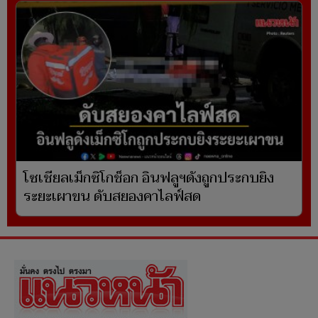
โซเชียลเม็กซิโกช็อก อินฟลูฯดังถูกประกบยิง
ระยะเผาขน ดับสยองคาไลฟ์สด