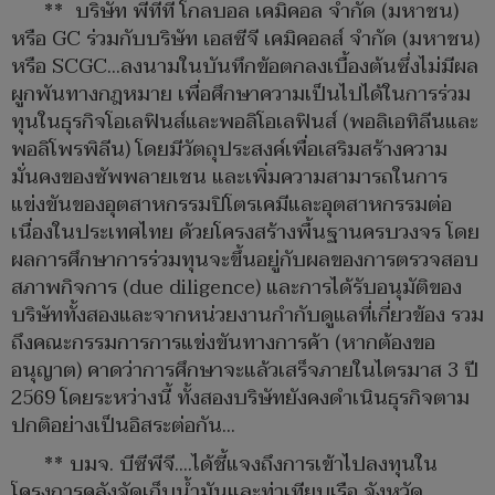
** บริษัท พีทีที โกลบอล เคมิคอล จำกัด (มหาชน)
หรือ GC ร่วมกับบริษัท เอสซีจี เคมิคอลส์ จำกัด (มหาชน)
หรือ SCGC...ลงนามในบันทึกข้อตกลงเบื้องต้นซึ่งไม่มีผล
ผูกพันทางกฎหมาย เพื่อศึกษาความเป็นไปได้ในการร่วม
ทุนในธุรกิจโอเลฟินส์และพอลิโอเลฟินส์ (พอลิเอทิลีนและ
พอลิโพรพิลีน) โดยมีวัตถุประสงค์เพื่อเสริมสร้างความ
มั่นคงของซัพพลายเชน และเพิ่มความสามารถในการ
แข่งขันของอุตสาหกรรมปิโตรเคมีและอุตสาหกรรมต่อ
เนื่องในประเทศไทย ด้วยโครงสร้างพื้นฐานครบวงจร โดย
ผลการศึกษาการร่วมทุนจะขึ้นอยู่กับผลของการตรวจสอบ
สภาพกิจการ (due diligence) และการได้รับอนุมัติของ
บริษัททั้งสองและจากหน่วยงานกำกับดูแลที่เกี่ยวข้อง รวม
ถึงคณะกรรมการการแข่งขันทางการค้า (หากต้องขอ
อนุญาต) คาดว่าการศึกษาจะแล้วเสร็จภายในไตรมาส 3 ปี
2569 โดยระหว่างนี้ ทั้งสองบริษัทยังคงดำเนินธุรกิจตาม
ปกติอย่างเป็นอิสระต่อกัน...
** บมจ. บีซีพีจี....ได้ชี้แจงถึงการเข้าไปลงทุนใน
โครงการคลังจัดเก็บน้ำมันและท่าเทียบเรือ จังหวัด