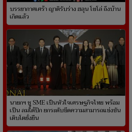
บรรยากาศเศร้า ญาติรับร่าง ฮลุน โซโล่ ถึงบ้าน
เกิดแล้ว
นายกฯ ชู SME เป็นหัวใจเศรษฐกิจไทย พร้อม
เป็น ลมใต้ปีก ยกระดับขีดความสามารถแข่งขัน
เติบโตยั่งยืน