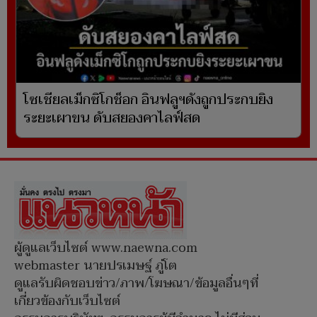
โซเชียลเม็กซิโกช็อก อินฟลูฯดังถูกประกบยิง
ระยะเผาขน ดับสยองคาไลฟ์สด
ผู้ดูแลเว็บไซต์ www.naewna.com
webmaster นายปรเมษฐ์ ภู่โต
ดูแลรับผิดชอบข่าว/ภาพ/โฆษณา/ข้อมูลอื่นๆที่
เกี่ยวข้องกับเว็บไซต์