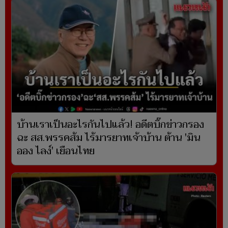
บ้านเราเป็นอะไรกันไปแล้ว! อดีตบิ๊กข่าวกรอง
ฉะ สส.พรรคส้ม ไร้มารยาทเจ้าบ้าน ต้าน 'มิน
ออง ไลง์' เยือนไทย