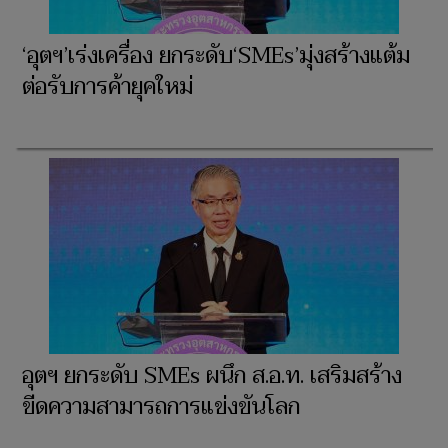
‘อุตฯ’เร่งเครื่อง ยกระดับ‘SMEs’มุ่งสร้างแต้ม
ต่อรับการค้ายุคใหม่
อุตฯ ยกระดับ SMEs ผนึก ส.อ.ท. เสริมสร้าง
ขีดความสามารถการแข่งขันโลก