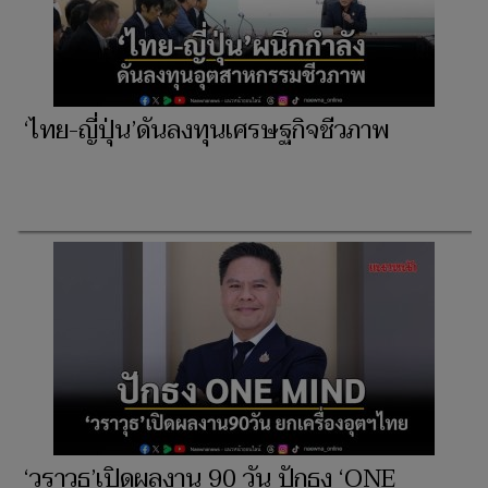
‘ไทย-ญี่ปุ่น’ดันลงทุนเศรษฐกิจชีวภาพ
‘วราวุธ’เปิดผลงาน 90 วัน ปักธง ‘ONE