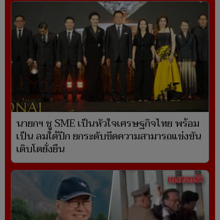
นายกฯ ชู SME เป็นหัวใจเศรษฐกิจไทย พร้อม
เป็น ลมใต้ปีก ยกระดับขีดความสามารถแข่งขัน
เติบโตยั่งยืน