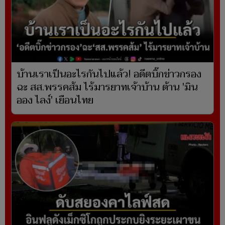
บ้านเราเป็นอะไรกันไปแล้ว! อดีตบิ๊กข่าวกรอง
ฉะ สส.พรรคส้ม ไร้มารยาทเจ้าบ้าน ต้าน 'มิน
ออง ไลง์' เยือนไทย