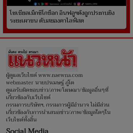
โซเชียลเม็กซิโกช็อก อินฟลูฯดังถูกประกบยิง
ระยะเผาขน ดับสยองคาไลฟ์สด
ผู้ดูแลเว็บไซต์ www.naewna.com
webmaster นายปรเมษฐ์ ภู่โต
ดูแลรับผิดชอบข่าว/ภาพ/โฆษณา/ข้อมูลอื่นๆที่
เกี่ยวข้องกับเว็บไซต์
กรรมการบริษัทฯ, กรรมการผู้มีอำนาจ ไม่มีส่วน
เกี่ยวข้องกับการนำเสนอข่าว/ภาพ/ข้อมูลใดๆใน
เว็บไซต์ทั้งสิ้น
Social Media