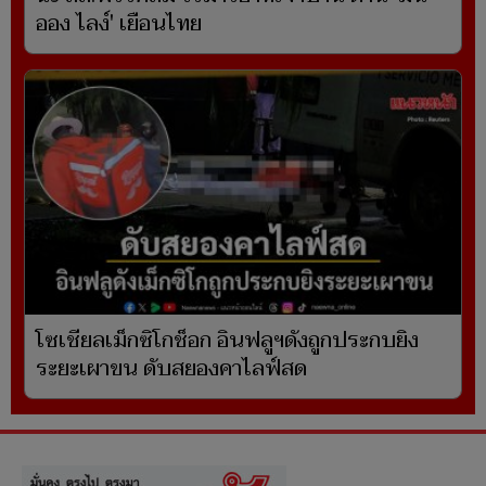
ออง ไลง์' เยือนไทย
โซเชียลเม็กซิโกช็อก อินฟลูฯดังถูกประกบยิง
ระยะเผาขน ดับสยองคาไลฟ์สด