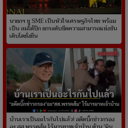
นายกฯ ชู SME เป็นหัวใจเศรษฐกิจไทย พร้อม
เป็น ลมใต้ปีก ยกระดับขีดความสามารถแข่งขัน
เติบโตยั่งยืน
บ้านเราเป็นอะไรกันไปแล้ว! อดีตบิ๊กข่าวกรอง
ฉะ สส.พรรคส้ม ไร้มารยาทเจ้าบ้าน ต้าน 'มิน