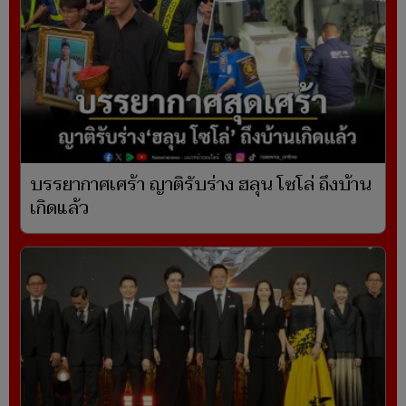
บรรยากาศเศร้า ญาติรับร่าง ฮลุน โซโล่ ถึงบ้าน
เกิดแล้ว