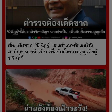
ต้องเด็ดขาด! ‘นิพิฏฐ์’ มองตำรวจต้องกล้าวิ
สามัญฯ หากจำเป็น เพื่อยับยั้งความสูญเสียผู้
บริสุทธิ์