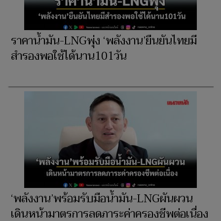
ราคาน้ำมัน-LNGพุ่ง ‘พลังงาน’ยืนยันไทยมี
สำรองพอใช้ได้นาน101วัน
‘พลังงาน’พร้อมรับมือน้ำมัน-LNGผันผวน
เดินหน้ามาตรการลดภาระค่าครองชีพต่อเนื่อง