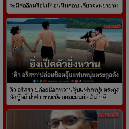
จะมีต่ออีกหรือไม่? อนุทินตอบ เดี๋ยวจะพยายาม
ดิว อริสรา ปล่อยช็อตหวานจุ๊บแฟนหนุ่มตระกูล
ดัง วู้ดดี้ ล่ำซำ ชาวเน็ตคอมเมนต์สนั่นไอจี