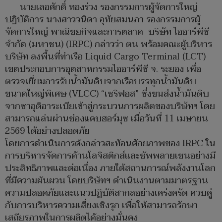
นายเลอศักดิ์ ทองร่วง รองกรรมการผู้จัดการใหญ่
ปฏิบัติการ นางสาววนิดา อุทัยสมนภา รองกรรมการผู้
จัดการใหญ่ พาณิชยกิจและการตลาด บริษัท ไออาร์พีซี
จำกัด (มหาชน) (IRPC) กล่าวว่า ตน พร้อมคณะผู้บริหาร
บริษัท ลงพื้นที่ท่าเรือ Liquid Cargo Terminal (LCT)
เขตประกอบการอุตสาหกรรมไออาร์พีซี จ. ระยอง เพื่อ
ตรวจเยี่ยมการรับน้ำมันดิบจากเรือบรรทุกน้ำมันดิบ
ขนาดใหญ่พิเศษ (VLCC) “เซริฟอส” ซึ่งขนส่งน้ำมันดิบ
จากซาอุดิอาระเบียเข้าสู่กระบวนการผลิตของบริษัทฯ โดย
สามารถแล่นผ่านช่องแคบฮอร์มุซ เมื่อวันที่ 11 เมษายน
2569 ได้อย่างปลอดภัย
โดยการดำเนินการดังกล่าวสะท้อนศักยภาพของ IRPC ใน
การบริหารจัดการด้านโลจิสติกส์และซัพพลายเชนอย่างมี
ประสิทธิภาพและต่อเนื่อง ภายใต้สถานการณ์พลังงานโลก
ที่มีความผันผวน โดยบริษัทฯ ดำเนินงานตามมาตรฐาน
ความปลอดภัยและแนวปฏิบัติสากลอย่างเคร่งครัด ควบคู่
กับการบริหารความเสี่ยงเชิงรุก เพื่อให้สามารถรักษา
เสถียรภาพในการผลิตได้อย่างมั่นคง