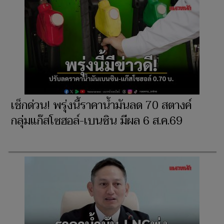
เช็กด่วน! พรุ่งนี้ราคาน้ำมันลด 70 สตางค์
กลุ่มแก๊สโซฮอล์-เบนซิน มีผล 6 ส.ค.69